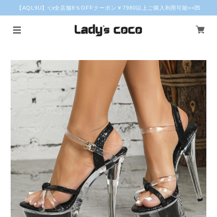
【AQL9U】👈全店舗8％OFFクーポン￥7980以上ご購入利用可能<<💌