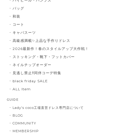
ハイヒール・パンプス
バッグ
和装
コート
キャバスーツ
高級感満載✨上品な手作りドレス
2026最新作！春のスタイルアップ大作戦！
ストッキング・靴下・フットカバー
ネイルチップオーダー
見逃し禁止‼同伴コーデ特集
black friday SALE
ALL Item
GUIDE
Lady's coco工場直営ドレス専門店について
BLOG
COMMUNITY
MEMBERSHIP