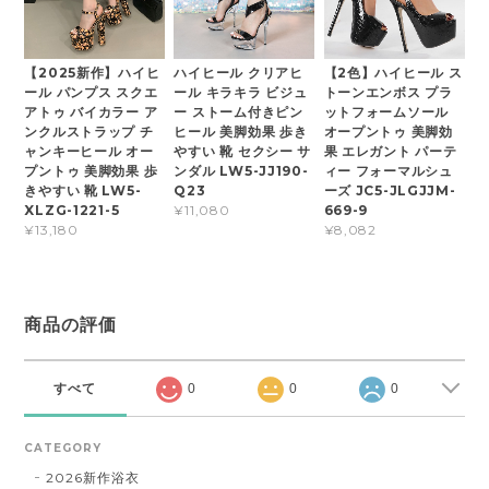
【2025新作】ハイヒ
ハイヒール クリアヒ
【2色】ハイヒール ス
ール パンプス スクエ
ール キラキラ ビジュ
トーンエンボス プラ
アトゥ バイカラー ア
ー ストーム付きピン
ットフォームソール
ンクルストラップ チ
ヒール 美脚効果 歩き
オープントゥ 美脚効
ャンキーヒール オー
やすい 靴 セクシー サ
果 エレガント パーテ
プントゥ 美脚効果 歩
ンダル LW5-JJ190-
ィー フォーマルシュ
きやすい 靴 LW5-
Q23
ーズ JC5-JLGJJM-
XLZG-1221-5
669-9
¥11,080
¥13,180
¥8,082
商品の評価
すべて
0
0
0
CATEGORY
2026新作浴衣