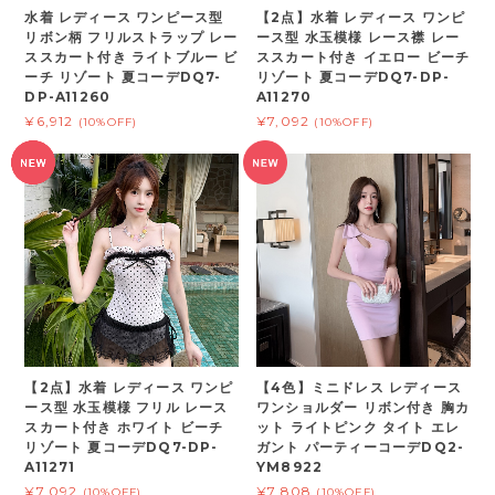
水着 レディース ワンピース型
【2点】水着 レディース ワンピ
リボン柄 フリルストラップ レー
ース型 水玉模様 レース襟 レー
ススカート付き ライトブルー ビ
ススカート付き イエロー ビーチ
ーチ リゾート 夏コーデDQ7-
リゾート 夏コーデDQ7-DP-
DP-A11260
A11270
¥6,912
¥7,092
(10%OFF)
(10%OFF)
【2点】水着 レディース ワンピ
【4色】ミニドレス レディース
ース型 水玉模様 フリル レース
ワンショルダー リボン付き 胸カ
スカート付き ホワイト ビーチ
ット ライトピンク タイト エレ
リゾート 夏コーデDQ7-DP-
ガント パーティーコーデDQ2-
A11271
YM8922
¥7,092
¥7,808
(10%OFF)
(10%OFF)