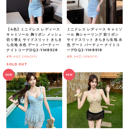
【4色】ミニドレス レディース
ミニドレス レディース キャミソ
キャミソール 胸リボン メッシュ
ール 胸シャーリング 前リボン
切り替え サイドスリット きらき
サイドスリット きらきら生地 水
ら生地 水色 デート パーティー
色 デート パーティー ナイトコ
ナイトコーデDQ2-YM8928
ーデDQ2-YM8918
¥8,442
¥8,442
(10%OFF)
(10%OFF)
SOLD OUT