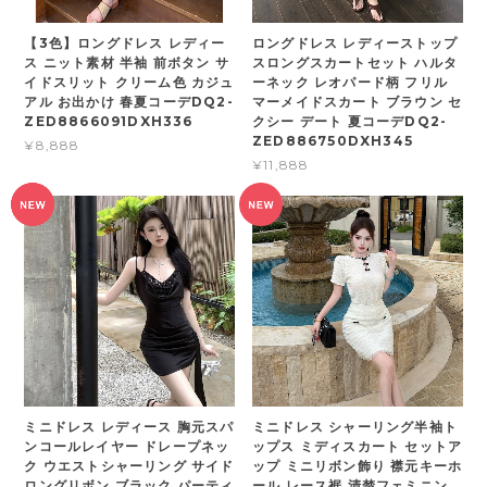
【3色】ロングドレス レディー
ロングドレス レディーストップ
ス ニット素材 半袖 前ボタン サ
スロングスカートセット ハルタ
イドスリット クリーム色 カジュ
ーネック レオパード柄 フリル
アル お出かけ 春夏コーデDQ2-
マーメイドスカート ブラウン セ
ZED8866091DXH336
クシー デート 夏コーデDQ2-
ZED886750DXH345
¥8,888
¥11,888
ミニドレス レディース 胸元スパ
ミニドレス シャーリング半袖ト
ンコールレイヤー ドレープネッ
ップス ミディスカート セットア
ク ウエストシャーリング サイド
ップ ミニリボン飾り 襟元キーホ
ロングリボン ブラック パーティ
ール レース裾 清楚フェミニン