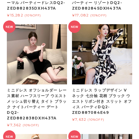
ーマル パーティードレスDQ2-
パーティー リゾートDQ2-
ZED882835DXH437A
ZED882845DXH437A
¥15,282
¥17,082
(10%OFF)
(10%OFF)
ミニドレス オフショルダー レー
ミニドレス ラップデザイン V
ス素材 ハーフスリーブ ウエスト
ネック 七分袖 花柄 ブラック ウ
メッシュ切り替え タイト ブラッ
エストリボン付き スリット オフ
ク ナイトパーティー デート
ィス パーティDQ2-
DQ2-
ZED887084E49
ZED882838DXH437A
¥7,632
(10%OFF)
¥7,362
(10%OFF)