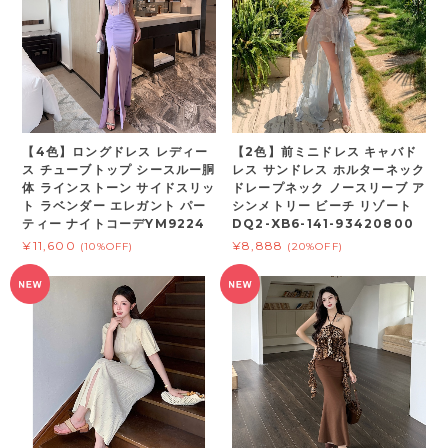
【4色】ロングドレス レディー
【2色】前ミニドレス キャバド
ス チューブトップ シースルー胴
レス サンドレス ホルターネック
体 ラインストーン サイドスリッ
ドレープネック ノースリーブ ア
ト ラベンダー エレガント パー
シンメトリー ビーチ リゾート
ティー ナイトコーデYM9224
DQ2-XB6-141-93420800
¥11,600
¥8,888
(10%OFF)
(20%OFF)