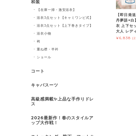
和装
【在庫一掃・激安浴衣】
【即日発送
浴衣3点セット【キャミワンピ式】
丹夢語×白
浴衣3点セット【上下巻きタイプ】
衣 上下セ
大人 レディ
浴衣小物
¥6,838
(
袴
重ね襟・半衿
ショール
コート
キャバスーツ
高級感満載✨上品な手作りドレ
ス
2026最新作！春のスタイルア
ップ大作戦！