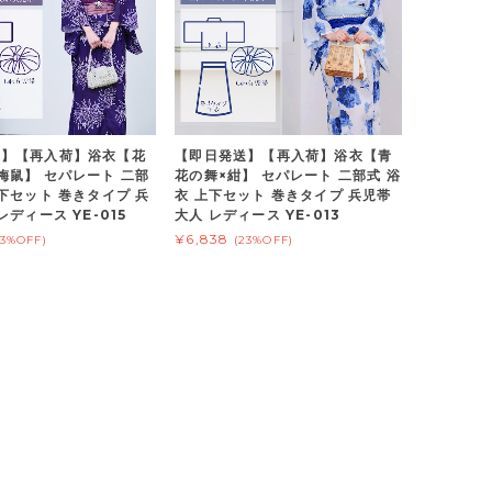
送】【再入荷】浴衣【花
【即日発送】【再入荷】浴衣【青
梅鼠】 セパレート 二部
花の舞×紺】 セパレート 二部式 浴
上下セット 巻きタイプ 兵
衣 上下セット 巻きタイプ 兵児帯
レディース YE-015
大人 レディース YE-013
¥6,838
23%OFF)
(23%OFF)