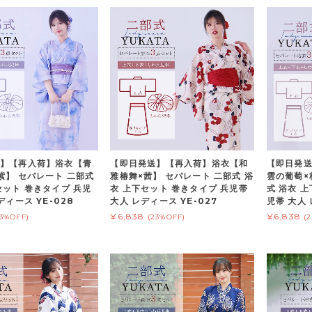
】【再入荷】浴衣【青
【即日発送】【再入荷】浴衣【和
【即日発
紫】 セパレート 二部式
雅椿舞×茜】 セパレート 二部式 浴
雲の葡萄×
セット 巻きタイプ 兵児
衣 上下セット 巻きタイプ 兵児帯
式 浴衣 
ディース YE-028
大人 レディース YE-027
児帯 大人 
¥6,838
¥6,838
23%OFF)
(23%OFF)
(