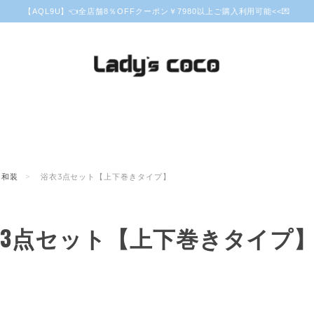
【AQL9U】👈全店舗8％OFFクーポン￥7980以上ご購入利用可能<<💌
和装
浴衣3点セット【上下巻きタイプ】
3点セット【上下巻きタイプ