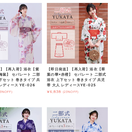
送】【再入荷】浴衣【紫
【即日発送】【再入荷】浴衣【翠
梅鼠】 セパレート 二部
葉の華×赤橙】 セパレート 二部式
上下セット 巻きタイプ 兵
浴衣 上下セット 巻きタイプ 兵児
レディース YE-026
帯 大人 レディースYE-025
¥6,838
23%OFF)
(23%OFF)