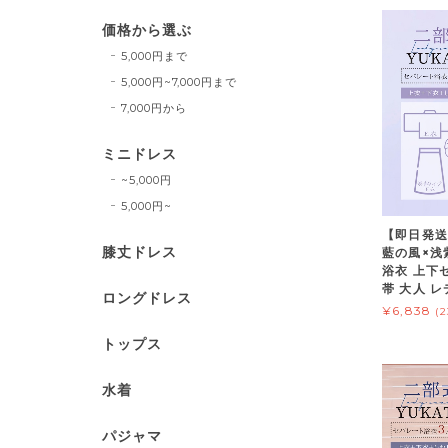
価格から選ぶ
5,000円まで
5,000円~7,000円まで
7,000円から
ミニドレス
~5,000円
5,000円~
【即日発送
膝丈ドレス
藍の風×浅
浴衣 上下
帯 大人 レ
ロングドレス
¥6,838
(
トップス
水着
パジャマ