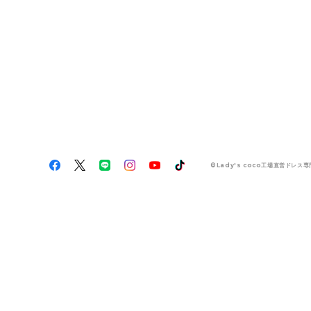
©Lady's coco工場直営ドレス専