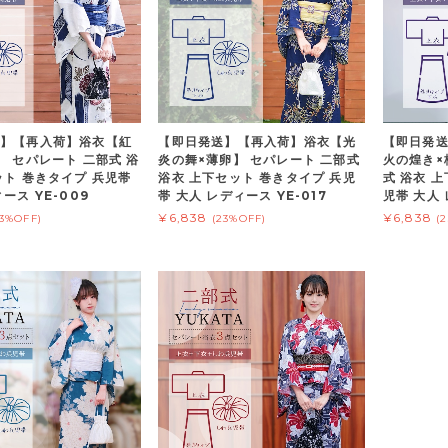
】【再入荷】浴衣【紅
【即日発送】【再入荷】浴衣【光
【即日発
】 セパレート 二部式 浴
炎の舞×薄卵】 セパレート 二部式
火の煌き×
ット 巻きタイプ 兵児帯
浴衣 上下セット 巻きタイプ 兵児
式 浴衣 
ース YE-009
帯 大人 レディース YE-017
児帯 大人 
¥6,838
¥6,838
23%OFF)
(23%OFF)
(