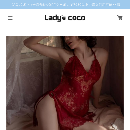
【AQL9U】👈全店舗8％OFFクーポン￥7980以上ご購入利用可能<<💌