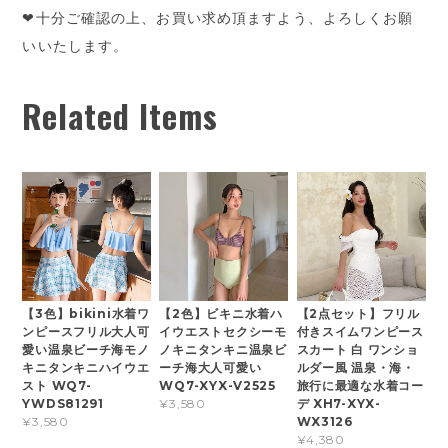
❤十分ご確認の上、お買い求め頂ますよう、よろしくお願
いいたします。
Related Items
【3色】bikini水着ワ
【2色】ビキニ水着ハ
【2点セット】フリル
ンピースフリル大人可
イウエストセクシーモ
付きスイムワンピース
愛い温泉ビーチ海モノ
ノキニタンキニ温泉ビ
スカート 白 ワンショ
キニタンキニハイウエ
ーチ海大人可愛い
ルダー風 温泉・海・
スト WQ7-
WQ7-XYX-V2525
旅行に最適な水着コー
YWDS81291
デ XH7-XYX-
¥3,580
WX3126
¥3,580
¥4,380