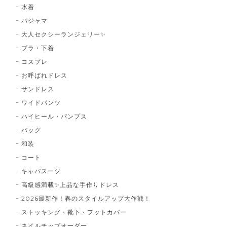
水着
パジャマ
大人セクシーランジェリー✨
ブラ・下着
コスプレ
お呼ばれドレス
サンドレス
ワイドパンツ
ハイヒール・パンプス
バッグ
和装
コート
キャバスーツ
高級感満載✨上品な手作りドレス
2026最新作！春のスタイルアップ大作戦！
ストッキング・靴下・フットカバー
ネイルチップオーダー