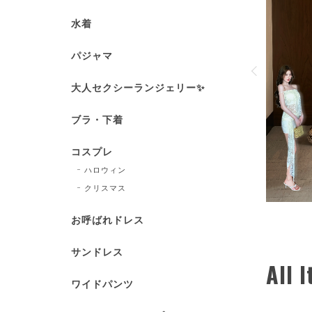
’s coco 水着新作登場🌊
水着
ぷりのデザインから、定番で使いやすいスタイルま
ンナップをご用意しています❕ セクシー系、フェミニン
パジャマ
ザイン、体型カバータイプなど、 シーンやお好みに合
富なバリエーションが魅力的❕
大人セクシーランジェリー✨
VIEW DETAIL
ブラ・下着
コスプレ
ハロウィン
クリスマス
お呼ばれドレス
サンドレス
All 
ワイドパンツ