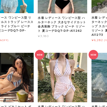
ィース ワンピース型 リ
水着 レデ
水着 レディース ワンピース型 ハ
リルストラップ レースス
ターネック
ルターネック 大きなサイドカット
 ライトブルー ビーチ
ップ スカ
金具装飾 ブラック ビーチ リゾー
コーデDQ7-DP-
リゾート 
ト 夏コーデDQ7-DP-A11262
A11273
¥3,180
¥6,282
0%OFF)
(
ィース ビキニセット ボ
水着 レディース ワンピース型 ハ
水着 レデ