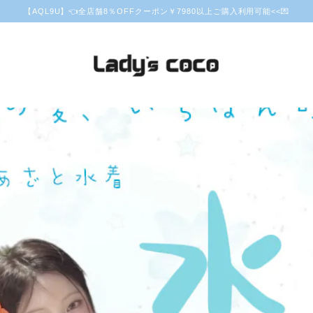
【AQL9U】👈全店舗8％OFFクーポン￥7980以上ご購入利用可能<<💌