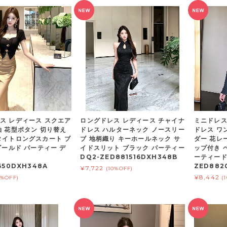
ス レディース スクエア
ロングドレス レディース チャイナ
ミニドレス
袖 花型ボタン 切り替え
ドレス ハルターネック ノースリー
ドレス ワ
タイトロングスカート ブ
ブ 地柄織り キーホールネック サ
ダー 花レ
ゴールド パーティー デ
イドスリット ブラック パーティー
ップ付き 
DQ2-ZED881516DXH348B
ーティード
650DXH348A
ZED882
¥7,722
(10%OFF)
¥8,442
0%OFF)
(