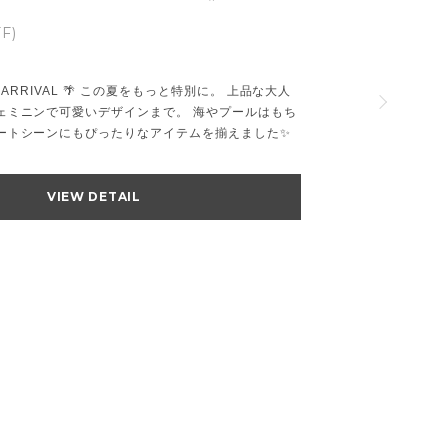
F)
EW ARRIVAL 🌴 この夏をもっと特別に。 上品な大人
ェミニンで可愛いデザインまで。 海やプールはもち
ゾートシーンにもぴったりなアイテムを揃えました✨
VIEW DETAIL