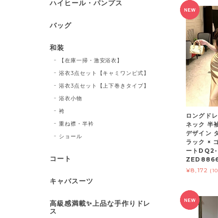
ハイヒール・パンプス
バッグ
和装
【在庫一掃・激安浴衣】
浴衣3点セット【キャミワンピ式】
浴衣3点セット【上下巻きタイプ】
浴衣小物
袴
ロングドレ
重ね襟・半衿
ネック 半
デザイン 
ショール
ラック × 
ートDQ2-
コート
ZED886
¥8,172
(1
キャバスーツ
高級感満載✨上品な手作りドレ
ス