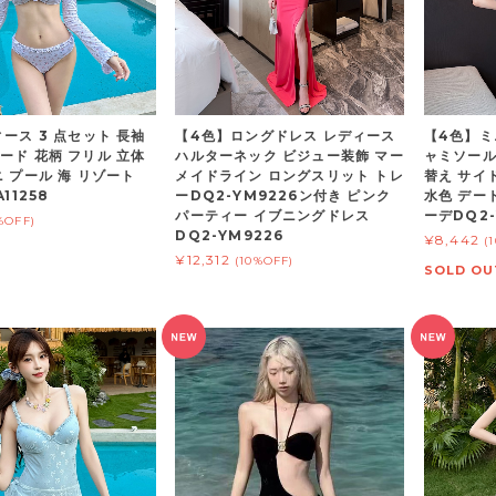
ース 3 点セット 長袖
【4色】ロングドレス レディース
【4色】ミ
ード 花柄 フリル 立体
ハルターネック ビジュー装飾 マー
ャミソール
ニ プール 海 リゾート
メイドライン ロングスリット トレ
替え サイ
11258
ーDQ2-YM9226ン付き ピンク
水色 デー
パーティー イブニングドレス
ーデDQ2-
%OFF)
DQ2-YM9226
¥8,442
(
¥12,312
(10%OFF)
SOLD OU