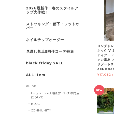
2026最新作！春のスタイルア
ップ大作戦！
ストッキング・靴下・フットカ
バー
ネイルチップオーダー
ロングドレ
ネック V
見逃し禁止‼同伴コーデ特集
ティアード
ォン素材 
black friday SALE
リゾートD
ZED882
ALL Item
¥17,082
(
GUIDE
Lady's coco工場直営ドレス専門店
について
BLOG
COMMUNITY