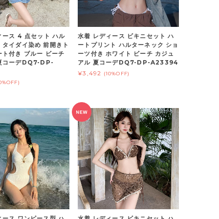
ィース 4 点セット ハル
水着 レディース ビキニセット ハ
 タイダイ染め 前開きト
ートプリント ハルターネック ショ
ート付き ブルー ビーチ
ーツ付き ホワイト ビーチ カジュ
夏コーデDQ7-DP-
アル 夏コーデDQ7-DP-A23394
¥3,492
(10%OFF)
10%OFF)
ィース ワンピース型 ハ
水着 レディース ビキニセット ハ