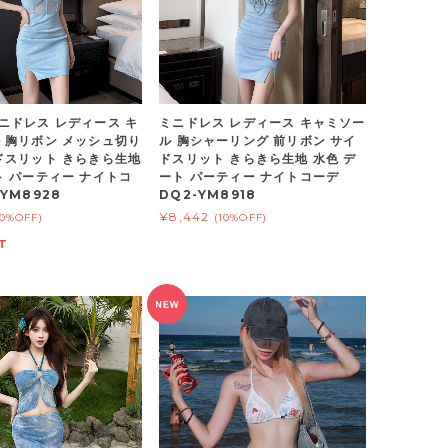
ニドレス レディース キ
ミニドレス レディース キャミソー
 胸リボン メッシュ切り
ル 胸シャーリング 前リボン サイ
ドスリット きらきら生地
ドスリット きらきら生地 水色 デ
ト パーティー ナイトコ
ート パーティー ナイトコーデ
YM8928
DQ2-YM8918
¥8,442
10%OFF)
(10%OFF)
T