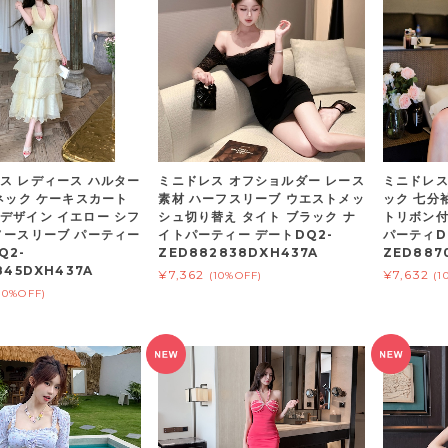
ス レディース ハルター
ミニドレス オフショルダー レース
ミニドレス
 ネック ケーキスカート
素材 ハーフスリーブ ウエストメッ
ック 七分
デザイン イエロー シフ
シュ切り替え タイト ブラック ナ
トリボン付
ノースリーブ パーティー
イトパーティー デートDQ2-
パーティD
Q2-
ZED882838DXH437A
ZED887
845DXH437A
¥7,362
¥7,632
(10%OFF)
(1
10%OFF)