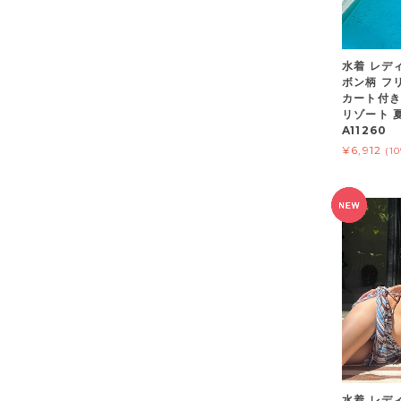
水着 レデ
ボン柄 フ
カート付き
リゾート 夏
A11260
¥6,912
(1
水着 レデ