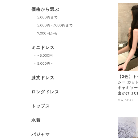
価格から選ぶ
5,000円まで
5,000円~7,000円まで
7,000円から
ミニドレス
~5,000円
5,000円~
【2色】ト
膝丈ドレス
シー カッ
キャミソー
ロングドレス
出かけ JC
¥4,580
トップス
水着
パジャマ