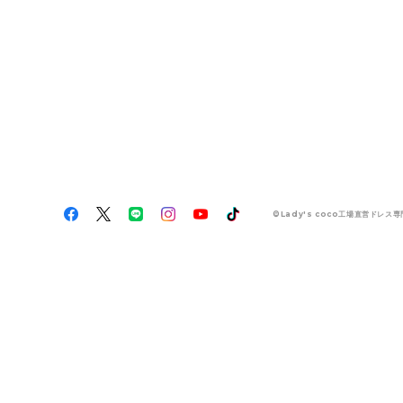
©Lady's coco工場直営ドレス専