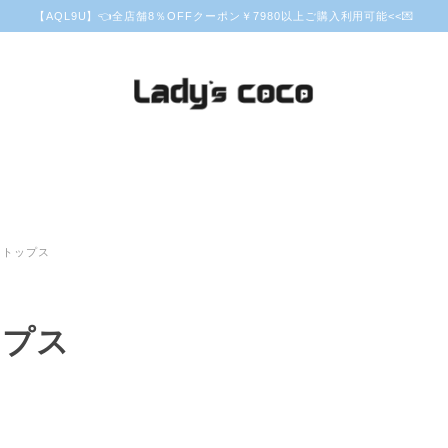
【AQL9U】👈全店舗8％OFFクーポン￥7980以上ご購入利用可能<<💌
トップス
ップス