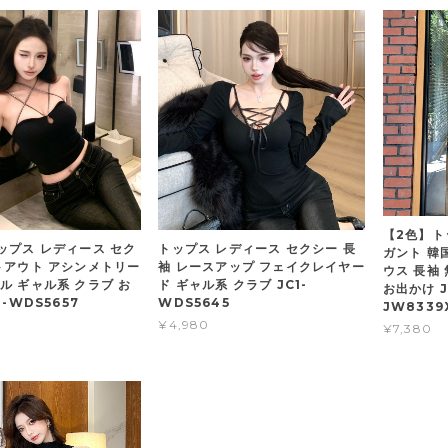
【2色】ト
ップス レディース セク
トップス レディース セクシー 長
ガント 韓
トアウト アシンメトリー
袖 レースアップ フェイクレイヤー
ウス 長袖 
ル ギャル系 クラブ お
ド ギャル系 クラブ JC1-
お出かけ J
1-WDS5657
WDS5645
JW8339
¥4,980
¥7,380