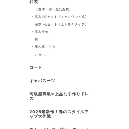
和装
【在庫一掃・激安浴衣】
浴衣3点セット【キャミワンピ式】
浴衣3点セット【上下巻きタイプ】
浴衣小物
袴
重ね襟・半衿
ショール
コート
キャバスーツ
高級感満載✨上品な手作りドレ
ス
2026最新作！春のスタイルア
ップ大作戦！