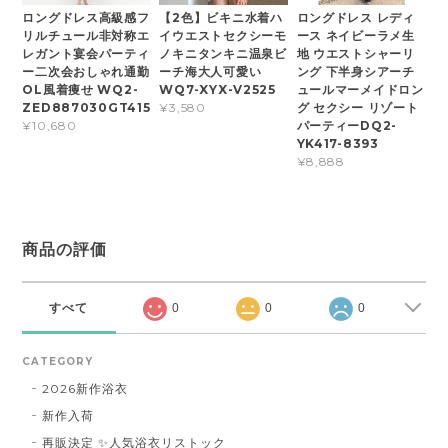
ロングドレス高級感フ
【2色】ビキニ水着ハ
ロングドレス レディ
リルチュール非対称エ
イウエストセクシーモ
ース ネイビーラメ生
レガント宴会パーティ
ノキニタンキニ温泉ビ
地 ウエストシャーリ
ー二次会おしゃれ通勤
ーチ海大人可愛い
ング 下半身シアーチ
OL風着痩せ WQ2-
WQ7-XYX-V2525
ュールマーメイドロン
ZED887030GT415
グ セクシー リゾート
¥3,580
パーティーDQ2-
¥10,680
YK417-8393
¥8,888
商品の評価
すべて
0
0
0
CATEGORY
2026新作浴衣
新作入荷
再販決定 ✨人気浴衣リストック