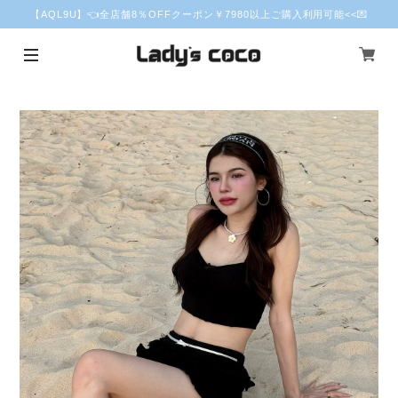
【AQL9U】👈全店舗8％OFFクーポン￥7980以上ご購入利用可能<<💌