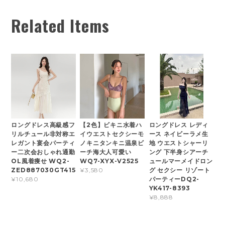
Related Items
ロングドレス高級感フ
【2色】ビキニ水着ハ
ロングドレス レディ
リルチュール非対称エ
イウエストセクシーモ
ース ネイビーラメ生
レガント宴会パーティ
ノキニタンキニ温泉ビ
地 ウエストシャーリ
ー二次会おしゃれ通勤
ーチ海大人可愛い
ング 下半身シアーチ
OL風着痩せ WQ2-
WQ7-XYX-V2525
ュールマーメイドロン
ZED887030GT415
グ セクシー リゾート
¥3,580
パーティーDQ2-
¥10,680
YK417-8393
¥8,888