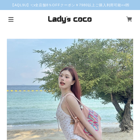
【AQL9U】👈全店舗8％OFFクーポン￥7980以上ご購入利用可能<<💌