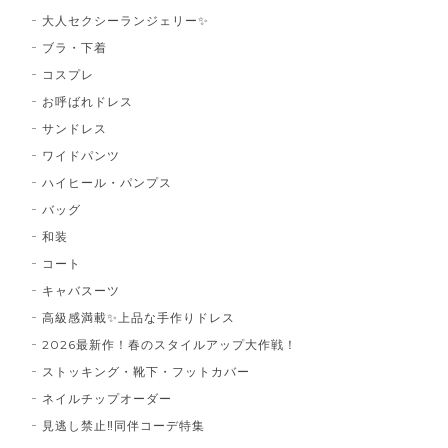
大人セクシーランジェリー✨
ブラ・下着
コスプレ
お呼ばれドレス
サンドレス
ワイドパンツ
ハイヒール・パンプス
バッグ
和装
コート
キャバスーツ
高級感満載✨上品な手作りドレス
2026最新作！春のスタイルアップ大作戦！
ストッキング・靴下・フットカバー
ネイルチップオーダー
見逃し禁止‼同伴コーデ特集