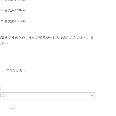
m 着丈約110cm
m 着丈約111cm
の実寸採寸のため、多少の誤差が生じる場合がございます。予
ださい。
ュールの部分があり
L）