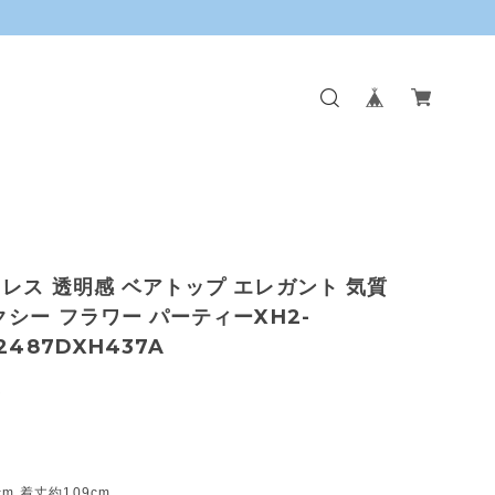
レス 透明感 ベアトップ エレガント 気質
クシー フラワー パーティーXH2-
2487DXH437A
0
m 着丈約109cm