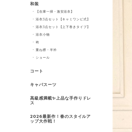
和装
【在庫一掃・激安浴衣】
浴衣3点セット【キャミワンピ式】
浴衣3点セット【上下巻きタイプ】
浴衣小物
袴
重ね襟・半衿
ショール
コート
キャバスーツ
高級感満載✨上品な手作りドレ
ス
2026最新作！春のスタイルア
ップ大作戦！