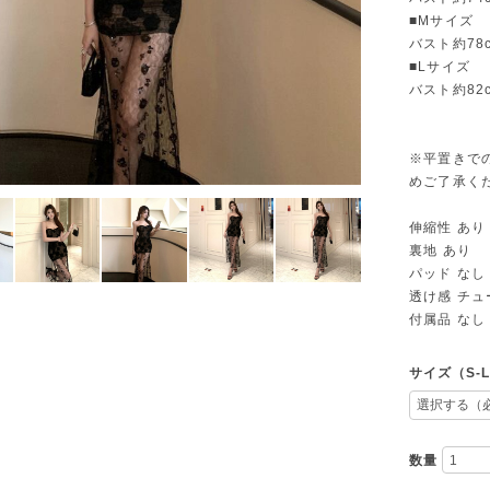
■Mサイズ
バスト約78c
■Lサイズ
バスト約82c
※平置きで
めご了承く
伸縮性 あり
裏地 あり
パッド なし
透け感 チ
付属品 なし
サイズ（S-
数量