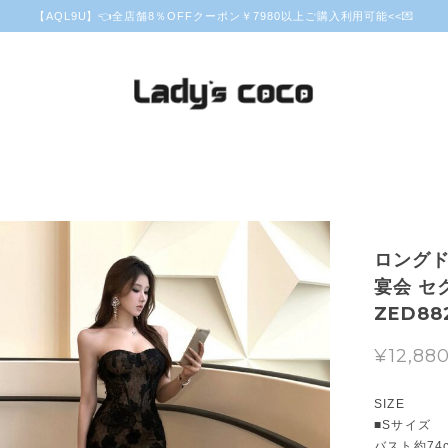
【AQL9U】👈全店舗8％OFFクーポン￥7980以上ご購入利用可能<<💌
ロングド
宴会 セ
ZED88
¥12,88
SIZE
■Sサイズ
バスト約74c