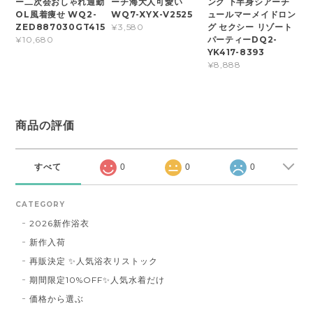
ー二次会おしゃれ通勤
ーチ海大人可愛い
ング 下半身シアーチ
OL風着痩せ WQ2-
WQ7-XYX-V2525
ュールマーメイドロン
ZED887030GT415
グ セクシー リゾート
¥3,580
パーティーDQ2-
¥10,680
YK417-8393
¥8,888
商品の評価
すべて
0
0
0
CATEGORY
2026新作浴衣
新作入荷
再販決定 ✨人気浴衣リストック
期間限定10%OFF✨人気水着だけ
価格から選ぶ