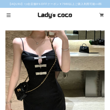
【AQL9U】👈全店舗8％OFFクーポン￥7980以上ご購入利用可能<<💌