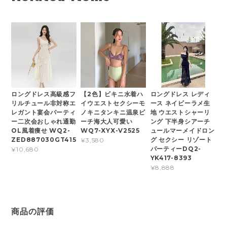
ロングドレス高級感フ
【2色】ビキニ水着ハ
ロングドレス レディ
リルチュール非対称エ
イウエストセクシーモ
ース ネイビーラメ生
レガント宴会パーティ
ノキニタンキニ温泉ビ
地 ウエストシャーリ
ー二次会おしゃれ通勤
ーチ海大人可愛い
ング 下半身シアーチ
OL風着痩せ WQ2-
WQ7-XYX-V2525
ュールマーメイドロン
ZED887030GT415
グ セクシー リゾート
¥3,580
パーティーDQ2-
¥10,680
YK417-8393
¥8,888
商品の評価