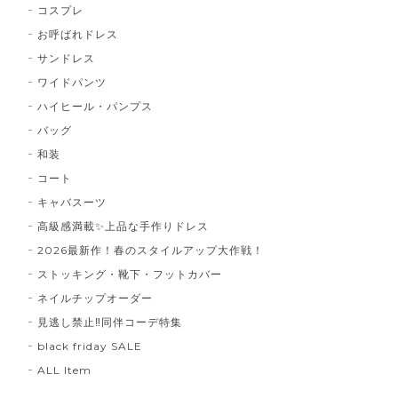
コスプレ
お呼ばれドレス
サンドレス
ワイドパンツ
ハイヒール・パンプス
バッグ
和装
コート
キャバスーツ
高級感満載✨上品な手作りドレス
2026最新作！春のスタイルアップ大作戦！
ストッキング・靴下・フットカバー
ネイルチップオーダー
見逃し禁止‼同伴コーデ特集
black friday SALE
ALL Item