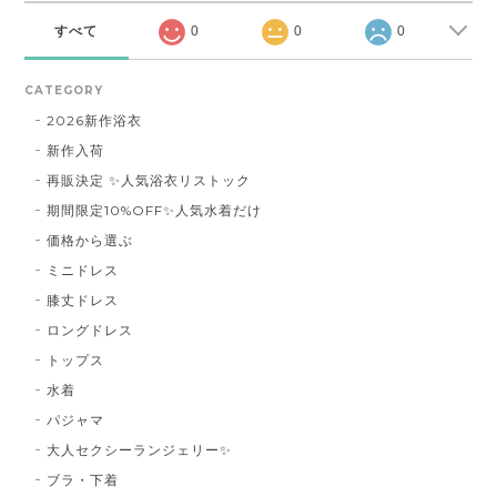
すべて
0
0
0
CATEGORY
2026新作浴衣
新作入荷
再販決定 ✨人気浴衣リストック
期間限定10%OFF✨人気水着だけ
価格から選ぶ
ミニドレス
膝丈ドレス
ロングドレス
トップス
水着
パジャマ
大人セクシーランジェリー✨
ブラ・下着