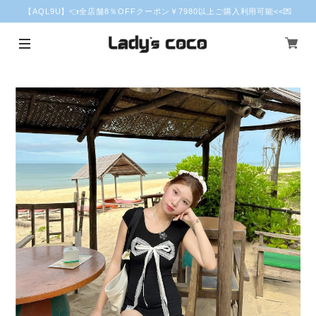
【AQL9U】👈全店舗8％OFFクーポン￥7980以上ご購入利用可能<<💌