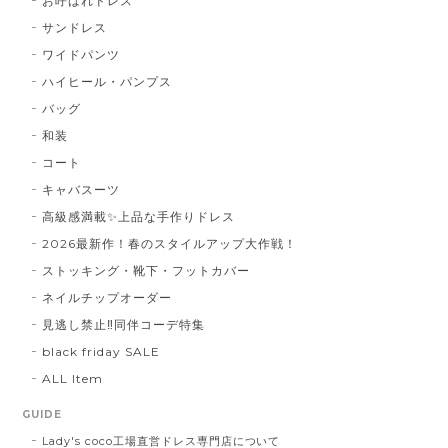
お呼ばれドレス
サンドレス
ワイドパンツ
ハイヒール・パンプス
バッグ
和装
コート
キャバスーツ
高級感満載✨上品な手作りドレス
2026最新作！春のスタイルアップ大作戦！
ストッキング・靴下・フットカバー
ネイルチップオーダー
見逃し禁止‼同伴コーデ特集
black friday SALE
ALL Item
GUIDE
Lady's coco工場直営ドレス専門店について