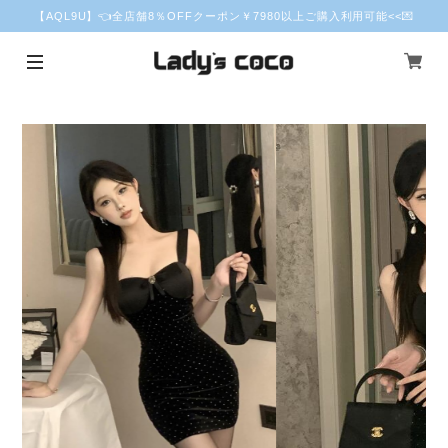
【AQL9U】👈全店舗8％OFFクーポン￥7980以上ご購入利用可能<<💌