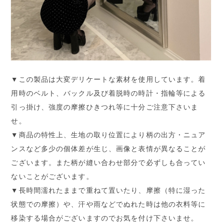
▼この製品は大変デリケートな素材を使用しています。着
用時のベルト、バックル及び着脱時の時計・指輪等による
引っ掛け、強度の摩擦ひきつれ等に十分ご注意下さいま
せ。
▼商品の特性上、生地の取り位置により柄の出方・ニュア
ンスなど多少の個体差が生じ、画像と表情が異なることが
ございます。また柄が縫い合わせ部分で必ずしも合ってい
ないことがございます。
▼長時間濡れたままで重ねて置いたり、摩擦（特に湿った
状態での摩擦）や、汗や雨などでぬれた時は他の衣料等に
移染する場合がございますのでお気を付け下さいませ。