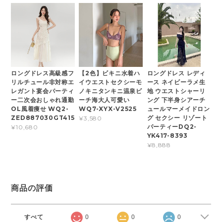
ロングドレス高級感フ
【2色】ビキニ水着ハ
ロングドレス レディ
リルチュール非対称エ
イウエストセクシーモ
ース ネイビーラメ生
レガント宴会パーティ
ノキニタンキニ温泉ビ
地 ウエストシャーリ
ー二次会おしゃれ通勤
ーチ海大人可愛い
ング 下半身シアーチ
OL風着痩せ WQ2-
WQ7-XYX-V2525
ュールマーメイドロン
ZED887030GT415
グ セクシー リゾート
¥3,580
パーティーDQ2-
¥10,680
YK417-8393
¥8,888
商品の評価
すべて
0
0
0