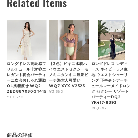
Related Items
ロングドレス高級感フ
【2色】ビキニ水着ハ
ロングドレス レディ
リルチュール非対称エ
イウエストセクシーモ
ース ネイビーラメ生
レガント宴会パーティ
ノキニタンキニ温泉ビ
地 ウエストシャーリ
ー二次会おしゃれ通勤
ーチ海大人可愛い
ング 下半身シアーチ
OL風着痩せ WQ2-
WQ7-XYX-V2525
ュールマーメイドロン
ZED887030GT415
グ セクシー リゾート
¥3,580
パーティーDQ2-
¥10,680
YK417-8393
¥8,888
商品の評価