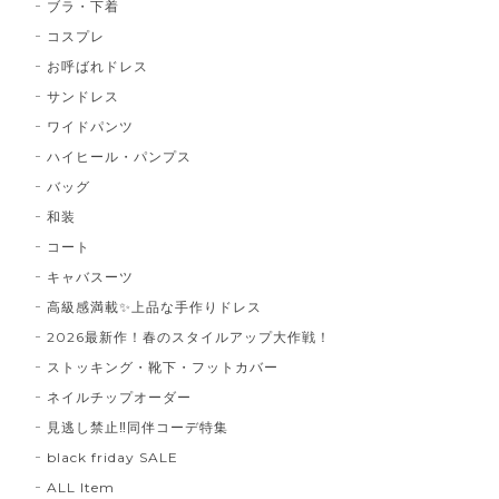
ブラ・下着
コスプレ
お呼ばれドレス
サンドレス
ワイドパンツ
ハイヒール・パンプス
バッグ
和装
コート
キャバスーツ
高級感満載✨上品な手作りドレス
2026最新作！春のスタイルアップ大作戦！
ストッキング・靴下・フットカバー
ネイルチップオーダー
見逃し禁止‼同伴コーデ特集
black friday SALE
ALL Item