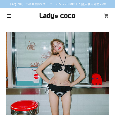
【AQL9U】👈全店舗8％OFFクーポン￥7980以上ご購入利用可能<<💌