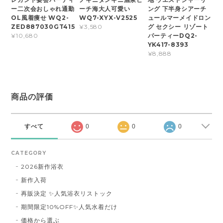
ー二次会おしゃれ通勤
ーチ海大人可愛い
ング 下半身シアーチ
OL風着痩せ WQ2-
WQ7-XYX-V2525
ュールマーメイドロン
ZED887030GT415
グ セクシー リゾート
¥3,580
パーティーDQ2-
¥10,680
YK417-8393
¥8,888
商品の評価
すべて
0
0
0
CATEGORY
2026新作浴衣
新作入荷
再販決定 ✨人気浴衣リストック
期間限定10%OFF✨人気水着だけ
価格から選ぶ