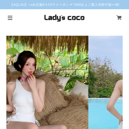
【AQL9U】👈全店舗8％OFFクーポン￥7980以上ご購入利用可能<<💌