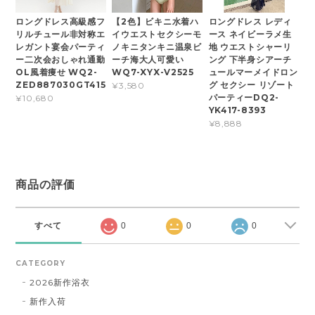
ロングドレス高級感フ
【2色】ビキニ水着ハ
ロングドレス レディ
リルチュール非対称エ
イウエストセクシーモ
ース ネイビーラメ生
レガント宴会パーティ
ノキニタンキニ温泉ビ
地 ウエストシャーリ
ー二次会おしゃれ通勤
ーチ海大人可愛い
ング 下半身シアーチ
OL風着痩せ WQ2-
WQ7-XYX-V2525
ュールマーメイドロン
ZED887030GT415
グ セクシー リゾート
¥3,580
パーティーDQ2-
¥10,680
YK417-8393
¥8,888
商品の評価
すべて
0
0
0
CATEGORY
2026新作浴衣
新作入荷