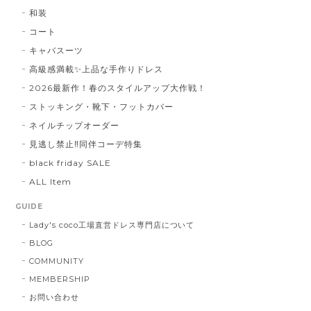
和装
コート
キャバスーツ
高級感満載✨上品な手作りドレス
2026最新作！春のスタイルアップ大作戦！
ストッキング・靴下・フットカバー
ネイルチップオーダー
見逃し禁止‼同伴コーデ特集
black friday SALE
ALL Item
GUIDE
Lady's coco工場直営ドレス専門店について
BLOG
COMMUNITY
MEMBERSHIP
お問い合わせ