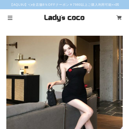
【AQL9U】👈全店舗8％OFFクーポン￥7980以上ご購入利用可能<<💌