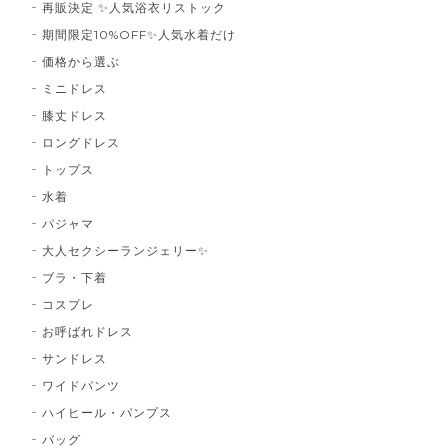
再販決定 ✨人気浴衣リストック
期間限定10%OFF✨人気水着だけ
価格から選ぶ
ミニドレス
膝丈ドレス
ロングドレス
トップス
水着
パジャマ
大人セクシーランジェリー✨
ブラ・下着
コスプレ
お呼ばれドレス
サンドレス
ワイドパンツ
ハイヒール・パンプス
バッグ