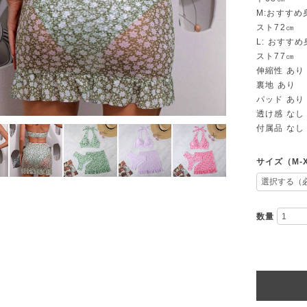
M:おすすめ身
スト72㎝
L: おすすめ
スト77㎝
伸縮性 あり
裏地 あり
パッド あり
透け感 なし
付属品 なし
サイズ（M-
数量