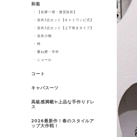
和装
【在庫一掃・激安浴衣】
浴衣3点セット【キャミワンピ式】
浴衣3点セット【上下巻きタイプ】
浴衣小物
袴
重ね襟・半衿
ショール
コート
キャバスーツ
高級感満載✨上品な手作りドレ
ス
2026最新作！春のスタイルア
ップ大作戦！