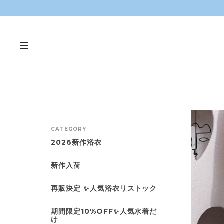
CATEGORY
2026新作浴衣
新作入荷
再販決定 ✨人気浴衣リストック
期間限定10%OFF✨人気水着だ
け