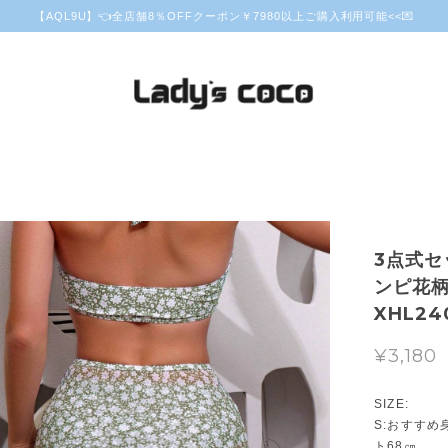
【AQL9U】👈全店舗8％OFFクーポン￥7980以上ご購入利用可能<<💌
3点式セ
ンピ花柄
XHL24
¥3,180
SIZE:
S:おすすめ身
ト68㎝