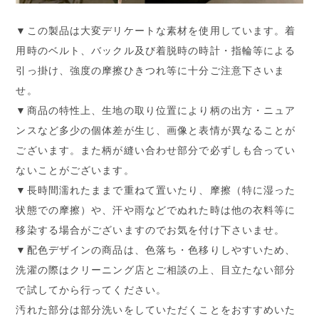
▼この製品は大変デリケートな素材を使用しています。着
用時のベルト、バックル及び着脱時の時計・指輪等による
引っ掛け、強度の摩擦ひきつれ等に十分ご注意下さいま
せ。
▼商品の特性上、生地の取り位置により柄の出方・ニュア
ンスなど多少の個体差が生じ、画像と表情が異なることが
ございます。また柄が縫い合わせ部分で必ずしも合ってい
ないことがございます。
▼長時間濡れたままで重ねて置いたり、摩擦（特に湿った
状態での摩擦）や、汗や雨などでぬれた時は他の衣料等に
移染する場合がございますのでお気を付け下さいませ。
▼配色デザインの商品は、色落ち・色移りしやすいため、
洗濯の際はクリーニング店とご相談の上、目立たない部分
で試してから行ってください。
汚れた部分は部分洗いをしていただくことをおすすめいた