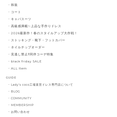
和装
コート
キャバスーツ
高級感満載✨上品な手作りドレス
2026最新作！春のスタイルアップ大作戦！
ストッキング・靴下・フットカバー
ネイルチップオーダー
見逃し禁止‼同伴コーデ特集
black friday SALE
ALL Item
GUIDE
Lady's coco工場直営ドレス専門店について
BLOG
COMMUNITY
MEMBERSHIP
お問い合わせ