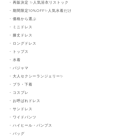
再販決定 ✨人気浴衣リストック
期間限定10%OFF✨人気水着だけ
価格から選ぶ
ミニドレス
膝丈ドレス
ロングドレス
トップス
水着
パジャマ
大人セクシーランジェリー✨
ブラ・下着
コスプレ
お呼ばれドレス
サンドレス
ワイドパンツ
ハイヒール・パンプス
バッグ