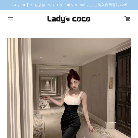
【AQL9U】👈全店舗8％OFFクーポン￥7980以上ご購入利用可能<<💌