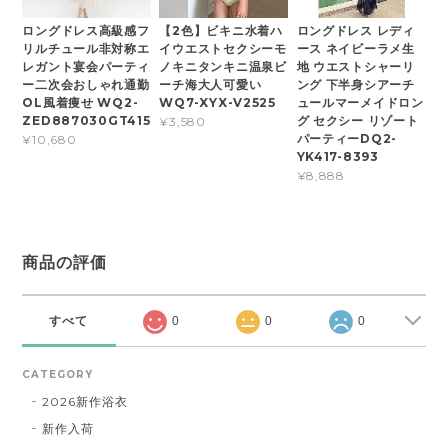
ロングドレス高級感フ
【2色】ビキニ水着ハ
ロングドレス レディ
リルチュール非対称エ
イウエストセクシーモ
ース ネイビーラメ生
レガント宴会パーティ
ノキニタンキニ温泉ビ
地 ウエストシャーリ
ー二次会おしゃれ通勤
ーチ海大人可愛い
ング 下半身シアーチ
OL風着痩せ WQ2-
WQ7-XYX-V2525
ュールマーメイドロン
ZED887030GT415
グ セクシー リゾート
¥3,580
パーティーDQ2-
¥10,680
YK417-8393
¥8,888
商品の評価
すべて
0
0
0
CATEGORY
2026新作浴衣
新作入荷