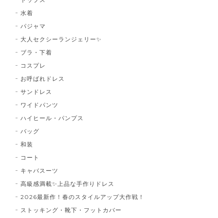
水着
パジャマ
大人セクシーランジェリー✨
ブラ・下着
コスプレ
お呼ばれドレス
サンドレス
ワイドパンツ
ハイヒール・パンプス
バッグ
和装
コート
キャバスーツ
高級感満載✨上品な手作りドレス
2026最新作！春のスタイルアップ大作戦！
ストッキング・靴下・フットカバー