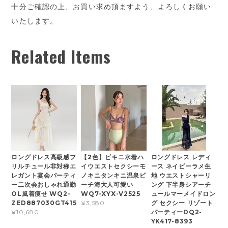
十分ご確認の上、お買い求め頂ますよう、よろしくお願い
いたします。
Related Items
ロングドレス高級感フ
【2色】ビキニ水着ハ
ロングドレス レディ
リルチュール非対称エ
イウエストセクシーモ
ース ネイビーラメ生
レガント宴会パーティ
ノキニタンキニ温泉ビ
地 ウエストシャーリ
ー二次会おしゃれ通勤
ーチ海大人可愛い
ング 下半身シアーチ
OL風着痩せ WQ2-
WQ7-XYX-V2525
ュールマーメイドロン
ZED887030GT415
グ セクシー リゾート
¥3,580
パーティーDQ2-
¥10,680
YK417-8393