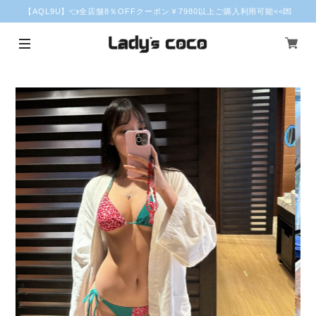
【AQL9U】👈全店舗8％OFFクーポン￥7980以上ご購入利用可能<<💌