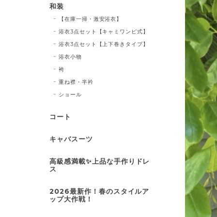
和装
【在庫一掃・激安浴衣】
浴衣3点セット【キャミワンピ式】
浴衣3点セット【上下巻きタイプ】
浴衣小物
袴
重ね襟・半衿
ショール
コート
キャバスーツ
高級感満載✨上品な手作りドレ
ス
2026最新作！春のスタイルア
ップ大作戦！