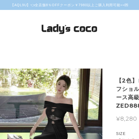
【AQL9U】👈全店舗8％OFFクーポン￥7980以上ご購入利用可能<<💌
【2色
フショ
ース高級
ZED88
¥8,280
SIZE