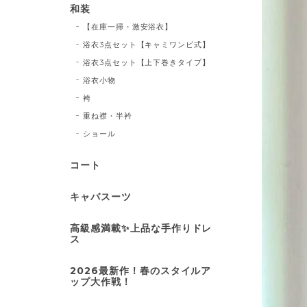
和装
【在庫一掃・激安浴衣】
浴衣3点セット【キャミワンピ式】
浴衣3点セット【上下巻きタイプ】
浴衣小物
袴
重ね襟・半衿
ショール
コート
キャバスーツ
高級感満載✨上品な手作りドレ
ス
2026最新作！春のスタイルア
ップ大作戦！