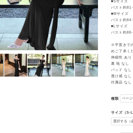
■Sサイズ
バスト約81-
■Mサイズ
バスト約84-
■Lサイズ
バスト約86-
※平置きで
めご了承く
伸縮性 あり
裏 地 なし
パッド なし
透け感 なし
付属品 なし
種類
サイズ（S-