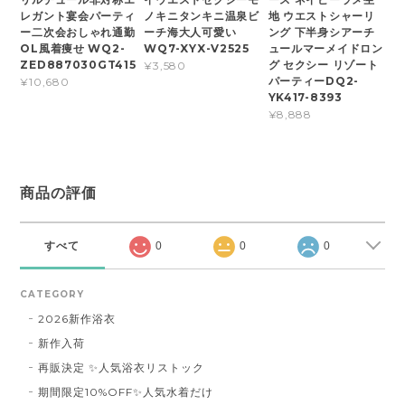
レガント宴会パーティ
ノキニタンキニ温泉ビ
地 ウエストシャーリ
ー二次会おしゃれ通勤
ーチ海大人可愛い
ング 下半身シアーチ
OL風着痩せ WQ2-
WQ7-XYX-V2525
ュールマーメイドロン
ZED887030GT415
グ セクシー リゾート
¥3,580
パーティーDQ2-
¥10,680
YK417-8393
¥8,888
商品の評価
すべて
0
0
0
CATEGORY
2026新作浴衣
新作入荷
再販決定 ✨人気浴衣リストック
期間限定10%OFF✨人気水着だけ