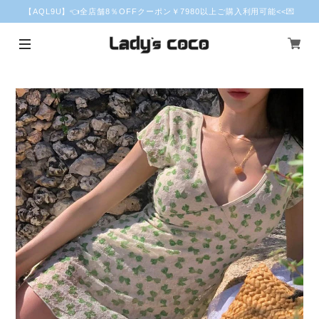
【AQL9U】👈全店舗8％OFFクーポン￥7980以上ご購入利用可能<<💌