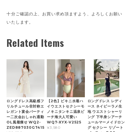
十分ご確認の上、お買い求め頂ますよう、よろしくお願い
いたします。
Related Items
ロングドレス高級感フ
【2色】ビキニ水着ハ
ロングドレス レディ
リルチュール非対称エ
イウエストセクシーモ
ース ネイビーラメ生
レガント宴会パーティ
ノキニタンキニ温泉ビ
地 ウエストシャーリ
ー二次会おしゃれ通勤
ーチ海大人可愛い
ング 下半身シアーチ
OL風着痩せ WQ2-
WQ7-XYX-V2525
ュールマーメイドロン
ZED887030GT415
グ セクシー リゾート
¥3,580