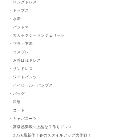
ロングドレス
トップス
水着
パジャマ
大人セクシーランジェリー✨
ブラ・下着
コスプレ
お呼ばれドレス
サンドレス
ワイドパンツ
ハイヒール・パンプス
バッグ
和装
コート
キャバスーツ
高級感満載✨上品な手作りドレス
2026最新作！春のスタイルアップ大作戦！