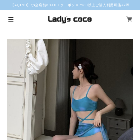
【AQL9U】👈全店舗8％OFFクーポン￥7980以上ご購入利用可能<<💌