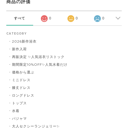
商品の評価
すべて
0
0
0
CATEGORY
2026新作浴衣
新作入荷
再販決定 ✨人気浴衣リストック
期間限定10%OFF✨人気水着だけ
価格から選ぶ
ミニドレス
膝丈ドレス
ロングドレス
トップス
水着
パジャマ
大人セクシーランジェリー✨