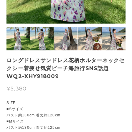
ロングドレスサンドレス花柄ホルターネックセ
クシー着痩せ気質ビーチ海旅行SNS話題
WQ2-XHY918009
¥5,380
SIZE
■Sサイズ
バスト約130cm 着丈約120cm
■Mサイズ
バスト約130cm 着丈約125cm