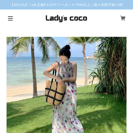
【AQL9U】👈全店舗8％OFFクーポン￥7980以上ご購入利用可能<<💌