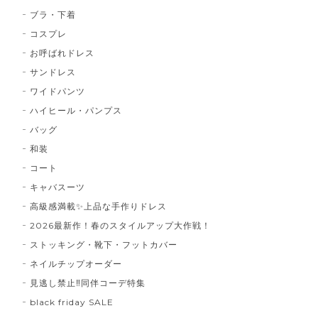
ブラ・下着
コスプレ
お呼ばれドレス
サンドレス
ワイドパンツ
ハイヒール・パンプス
バッグ
和装
コート
キャバスーツ
高級感満載✨上品な手作りドレス
2026最新作！春のスタイルアップ大作戦！
ストッキング・靴下・フットカバー
ネイルチップオーダー
見逃し禁止‼同伴コーデ特集
black friday SALE