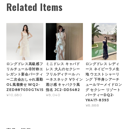
Related Items
ロングドレス高級感フ
ミニドレス キャバド
ロングドレス レディ
リルチュール非対称エ
レス 大人のセクシー
ース ネイビーラメ生
レガント宴会パーティ
フリルディテール ハ
地 ウエストシャーリ
ー二次会おしゃれ通勤
ーネスネック Vライン
ング 下半身シアーチ
OL風着痩せ WQ2-
透け感 キャバクラ風
ュールマーメイドロン
ZED887030GT415
指名 JC2-DD5482
グ セクシー リゾート
パーティーDQ2-
¥10,680
¥8,040
YK417-8393
¥8,888