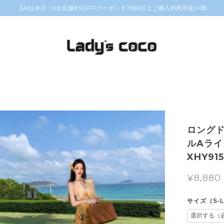
【AQL9U】👈全店舗8％OFFクーポン￥7980以上ご購入利用可能<<💌
ロング
ルAライ
XHY91
¥8,880
サイズ（S-