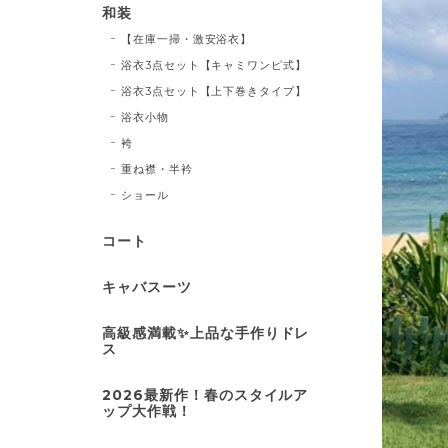
和装
【在庫一掃・激安浴衣】
浴衣3点セット【キャミワンピ式】
浴衣3点セット【上下巻きタイプ】
浴衣小物
袴
重ね襟・半衿
ショール
コート
キャバスーツ
高級感満載✨上品な手作りドレ
ス
2026最新作！春のスタイルア
ップ大作戦！