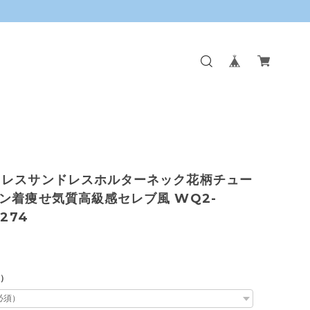
ドレスサンドレスホルターネック花柄チュー
ン着痩せ気質高級感セレブ風 WQ2-
5274
L）