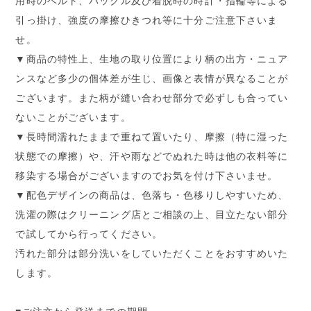
用時のベルト、バックル及び着脱時の時計・指輪等による
引っ掛け、強度の摩擦ひきつれ等に十分ご注意下さいま
せ。
▼商品の特性上、生地の取り位置により柄の出方・ニュア
ンスなど多少の個体差が生じ、画像と表情が異なることが
ございます。また柄が縫い合わせ部分で必ずしも合ってい
ないことがございます。
▼長時間濡れたままで重ねて置いたり、摩擦（特に湿った
状態での摩擦）や、汗や雨などでぬれた時は他の衣料等に
移染する場合がございますのでお気を付け下さいませ。
▼配色デザインの商品は、色落ち・色移りしやすいため、
洗濯の際はクリーニング店とご相談の上、目立たない部分
で試してから行ってください。
汚れた部分は部分洗いをしていただくことをおすすめいた
します。