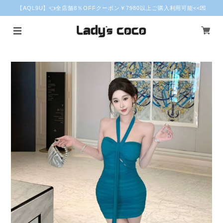
【AQL9U】👈全店舗8％OFFクーポン￥7980以上ご購入利用可能<<💌