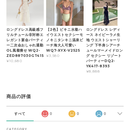
ロングドレス高級感フ
【2色】ビキニ水着ハ
ロングドレス レディ
リルチュール非対称エ
イウエストセクシーモ
ース ネイビーラメ生
レガント宴会パーティ
ノキニタンキニ温泉ビ
地 ウエストシャーリ
ー二次会おしゃれ通勤
ーチ海大人可愛い
ング 下半身シアーチ
OL風着痩せ WQ2-
WQ7-XYX-V2525
ュールマーメイドロン
ZED887030GT415
グ セクシー リゾート
¥3,580
パーティーDQ2-
¥10,680
YK417-8393
¥8,888
商品の評価
すべて
0
0
0
CATEGORY