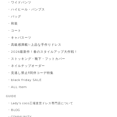
ワイドパンツ
ハイヒール・パンプス
バッグ
和装
コート
キャバスーツ
高級感満載✨上品な手作りドレス
2026最新作！春のスタイルアップ大作戦！
ストッキング・靴下・フットカバー
ネイルチップオーダー
見逃し禁止‼同伴コーデ特集
black friday SALE
ALL Item
GUIDE
Lady's coco工場直営ドレス専門店について
BLOG
COMMUNITY