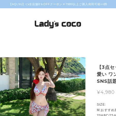
【AQL9U】👈全店舗8％OFFクーポン￥7980以上ご購入利用可能<<💌
【3点セ
愛い ワ
SNS話題
¥4,980
SIZE:
M:おすすめ身
70ABC/75