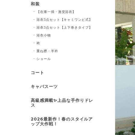
和装
【在庫一掃・激安浴衣】
浴衣3点セット【キャミワンピ式】
浴衣3点セット【上下巻きタイプ】
浴衣小物
袴
重ね襟・半衿
ショール
コート
キャバスーツ
高級感満載✨上品な手作りドレ
ス
2026最新作！春のスタイルア
ップ大作戦！