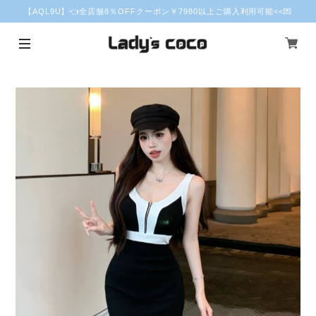
【AQL9U】👈全店舗8％OFFクーポン￥7980以上ご購入利用可能<<💌