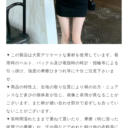
▼この製品は大変デリケートな素材を使用しています。着
用時のベルト、バックル及び着脱時の時計・指輪等による
引っ掛け、強度の摩擦ひきつれ等に十分ご注意下さいま
せ。
▼商品の特性上、生地の取り位置により柄の出方・ニュア
ンスなど多少の個体差が生じ、画像と表情が異なることが
ございます。また柄が縫い合わせ部分で必ずしも合ってい
ないことがございます。
▼長時間濡れたままで重ねて置いたり、摩擦（特に湿った
状態での摩擦）や、汗や雨などでぬれた時は他の衣料等に