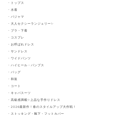
トップス
水着
パジャマ
大人セクシーランジェリー✨
ブラ・下着
コスプレ
お呼ばれドレス
サンドレス
ワイドパンツ
ハイヒール・パンプス
バッグ
和装
コート
キャバスーツ
高級感満載✨上品な手作りドレス
2026最新作！春のスタイルアップ大作戦！
ストッキング・靴下・フットカバー