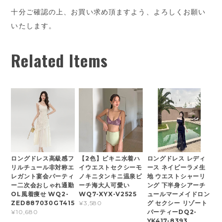
十分ご確認の上、お買い求め頂ますよう、よろしくお願い
いたします。
Related Items
ロングドレス高級感フ
【2色】ビキニ水着ハ
ロングドレス レディ
リルチュール非対称エ
イウエストセクシーモ
ース ネイビーラメ生
レガント宴会パーティ
ノキニタンキニ温泉ビ
地 ウエストシャーリ
ー二次会おしゃれ通勤
ーチ海大人可愛い
ング 下半身シアーチ
OL風着痩せ WQ2-
WQ7-XYX-V2525
ュールマーメイドロン
ZED887030GT415
グ セクシー リゾート
¥3,580
パーティーDQ2-
¥10,680
YK417-8393