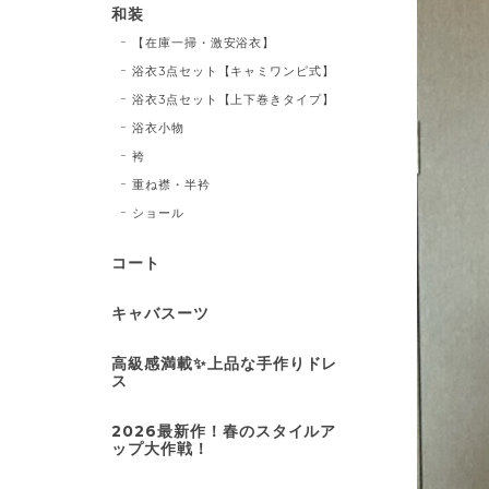
和装
【在庫一掃・激安浴衣】
浴衣3点セット【キャミワンピ式】
浴衣3点セット【上下巻きタイプ】
浴衣小物
袴
重ね襟・半衿
ショール
コート
キャバスーツ
高級感満載✨上品な手作りドレ
ス
2026最新作！春のスタイルア
ップ大作戦！