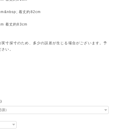
m&nbsp; 着丈約82cm
m 着丈約83cm
の実寸採寸のため、多少の誤差が生じる場合がございます。予
ださい。
L）