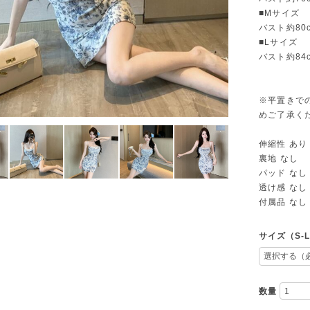
■Mサイズ
バスト約80c
■Lサイズ
バスト約84c
※平置きで
めご了承く
伸縮性 あり
裏地 なし
パッド なし
透け感 なし
付属品 なし
サイズ（S-
数量