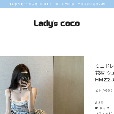
【AQL9U】👈全店舗8％OFFクーポン￥7980以上ご購入利用可能<<💌
ミニド
花柄 ウ
HMZ2-
¥6,980
SIZE
■Sサイズ
バスト約76c