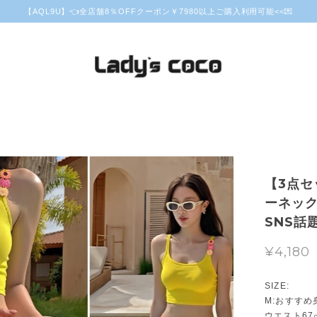
【AQL9U】👈全店舗8％OFFクーポン￥7980以上ご購入利用可能<<💌
【3点セ
ーネック
SNS話題
¥4,180
SIZE:
M:おすすめ身
ウエスト67