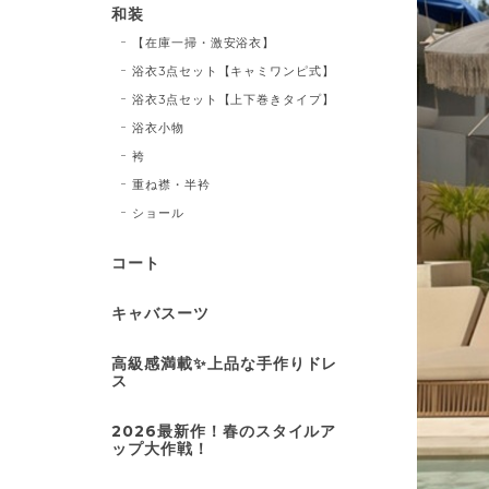
和装
【在庫一掃・激安浴衣】
浴衣3点セット【キャミワンピ式】
浴衣3点セット【上下巻きタイプ】
浴衣小物
袴
重ね襟・半衿
ショール
コート
キャバスーツ
高級感満載✨上品な手作りドレ
ス
2026最新作！春のスタイルア
ップ大作戦！