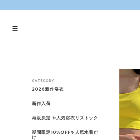
CATEGORY
2026新作浴衣
新作入荷
再販決定 ✨人気浴衣リストック
期間限定10%OFF✨人気水着だ
け