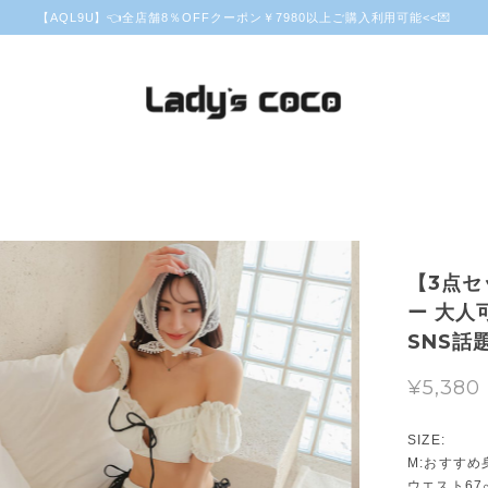
【AQL9U】👈全店舗8％OFFクーポン￥7980以上ご購入利用可能<<💌
【3点セ
ー 大人
SNS話題
¥5,380
SIZE:
M:おすすめ身
ウエスト67