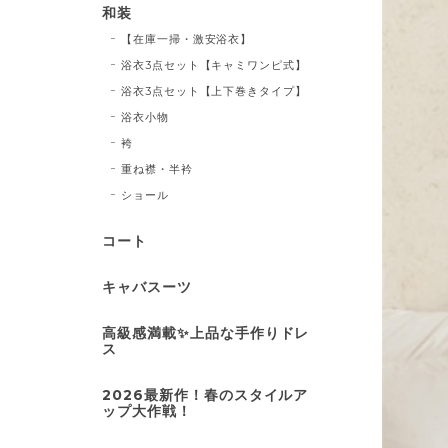
和装
【在庫一掃・激安浴衣】
浴衣3点セット【キャミワンピ式】
浴衣3点セット【上下巻きタイプ】
浴衣小物
袴
重ね襟・半衿
ショール
コート
キャバスーツ
高級感満載✨上品な手作りドレ
ス
2026最新作！春のスタイルア
ップ大作戦！