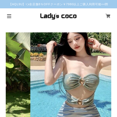
【AQL9U】👈全店舗8％OFFクーポン￥7980以上ご購入利用可能<<💌