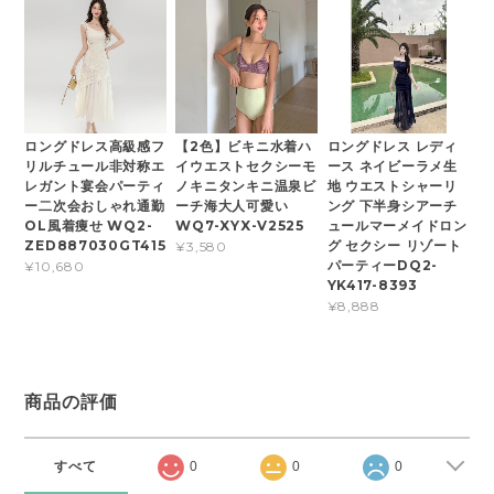
ロングドレス高級感フ
【2色】ビキニ水着ハ
ロングドレス レディ
リルチュール非対称エ
イウエストセクシーモ
ース ネイビーラメ生
レガント宴会パーティ
ノキニタンキニ温泉ビ
地 ウエストシャーリ
ー二次会おしゃれ通勤
ーチ海大人可愛い
ング 下半身シアーチ
OL風着痩せ WQ2-
WQ7-XYX-V2525
ュールマーメイドロン
ZED887030GT415
グ セクシー リゾート
¥3,580
パーティーDQ2-
¥10,680
YK417-8393
¥8,888
商品の評価
すべて
0
0
0