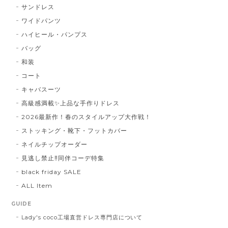
サンドレス
ワイドパンツ
ハイヒール・パンプス
バッグ
和装
コート
キャバスーツ
高級感満載✨上品な手作りドレス
2026最新作！春のスタイルアップ大作戦！
ストッキング・靴下・フットカバー
ネイルチップオーダー
見逃し禁止‼同伴コーデ特集
black friday SALE
ALL Item
GUIDE
Lady's coco工場直営ドレス専門店について