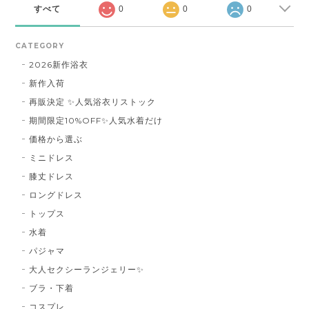
すべて
0
0
0
CATEGORY
2026新作浴衣
新作入荷
再販決定 ✨人気浴衣リストック
期間限定10%OFF✨人気水着だけ
価格から選ぶ
ミニドレス
膝丈ドレス
ロングドレス
トップス
水着
パジャマ
大人セクシーランジェリー✨
ブラ・下着
コスプレ