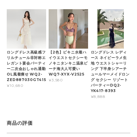
ロングドレス高級感フ
【2色】ビキニ水着ハ
ロングドレス レディ
リルチュール非対称エ
イウエストセクシーモ
ース ネイビーラメ生
レガント宴会パーティ
ノキニタンキニ温泉ビ
地 ウエストシャーリ
ー二次会おしゃれ通勤
ーチ海大人可愛い
ング 下半身シアーチ
OL風着痩せ WQ2-
WQ7-XYX-V2525
ュールマーメイドロン
ZED887030GT415
グ セクシー リゾート
¥3,580
パーティーDQ2-
¥10,680
YK417-8393
¥8,888
商品の評価