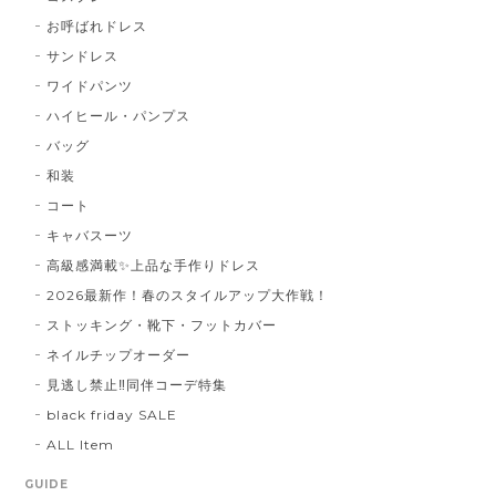
お呼ばれドレス
サンドレス
ワイドパンツ
ハイヒール・パンプス
バッグ
和装
コート
キャバスーツ
高級感満載✨上品な手作りドレス
2026最新作！春のスタイルアップ大作戦！
ストッキング・靴下・フットカバー
ネイルチップオーダー
見逃し禁止‼同伴コーデ特集
black friday SALE
ALL Item
GUIDE