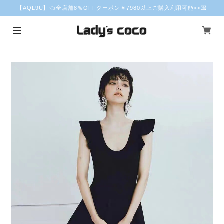
【AQL9U】👈全店舗8％OFFクーポン￥7980以上ご購入利用可能<<💌