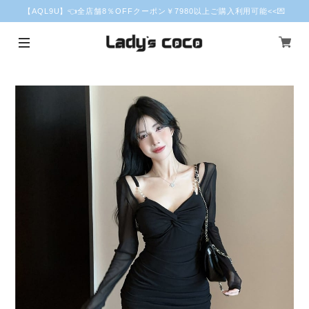
【AQL9U】👈全店舗8％OFFクーポン￥7980以上ご購入利用可能<<💌