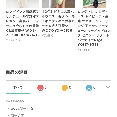
ロングドレス高級感フ
【2色】ビキニ水着ハ
ロングドレス レディ
リルチュール非対称エ
イウエストセクシーモ
ース ネイビーラメ生
レガント宴会パーティ
ノキニタンキニ温泉ビ
地 ウエストシャーリ
ー二次会おしゃれ通勤
ーチ海大人可愛い
ング 下半身シアーチ
OL風着痩せ WQ2-
WQ7-XYX-V2525
ュールマーメイドロン
ZED887030GT415
グ セクシー リゾート
¥3,580
パーティーDQ2-
¥10,680
YK417-8393
¥8,888
商品の評価
すべて
0
0
0
CATEGORY
2026新作浴衣
新作入荷