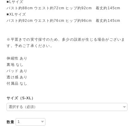
■Lサイズ
バスト約88cm ウエスト約72cm ヒップ約92cm 着丈約145cm
■XLサイズ
バスト約92cm ウエスト約76cm ヒップ約96cm 着丈約145cm
※平置きでの実寸採寸のため、多少の誤差が生じる場合がございま
す。予めご了承ください。
伸縮性 あり
裏地 なし
パッド あり
透け感 あり
付属品 なし
サイズ（S-XL）
数量