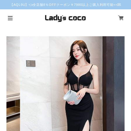
【AQL9U】👈全店舗8％OFFクーポン￥7980以上ご購入利用可能<<💌