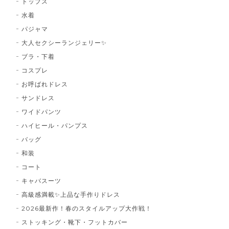
トップス
水着
パジャマ
大人セクシーランジェリー✨
ブラ・下着
コスプレ
お呼ばれドレス
サンドレス
ワイドパンツ
ハイヒール・パンプス
バッグ
和装
コート
キャバスーツ
高級感満載✨上品な手作りドレス
2026最新作！春のスタイルアップ大作戦！
ストッキング・靴下・フットカバー