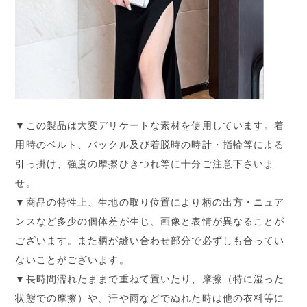
▼この製品は大変デリケートな素材を使用しています。着
用時のベルト、バックル及び着脱時の時計・指輪等による
引っ掛け、強度の摩擦ひきつれ等に十分ご注意下さいま
せ。
▼商品の特性上、生地の取り位置により柄の出方・ニュア
ンスなど多少の個体差が生じ、画像と表情が異なることが
ございます。また柄が縫い合わせ部分で必ずしも合ってい
ないことがございます。
▼長時間濡れたままで重ねて置いたり、摩擦（特に湿った
状態での摩擦）や、汗や雨などでぬれた時は他の衣料等に