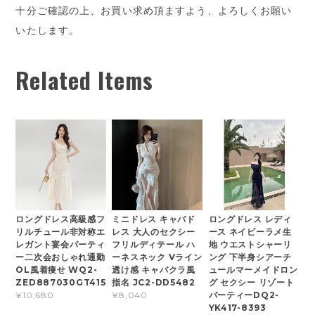
十分ご確認の上、お買い求め頂ますよう、よろしくお願い
いたします。
Related Items
ロングドレス高級感フ
ミニドレス キャバド
ロングドレス レディ
リルチュール非対称エ
レス 大人のセクシー
ース ネイビーラメ生
レガント宴会パーティ
フリルディテール ハ
地 ウエストシャーリ
ー二次会おしゃれ通勤
ーネスネック Vライン
ング 下半身シアーチ
OL風着痩せ WQ2-
透け感 キャバクラ風
ュールマーメイドロン
ZED887030GT415
指名 JC2-DD5482
グ セクシー リゾート
パーティーDQ2-
¥10,680
¥8,040
YK417-8393