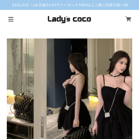
【AQL9U】👈全店舗8％OFFクーポン￥7980以上ご購入利用可能<<💌