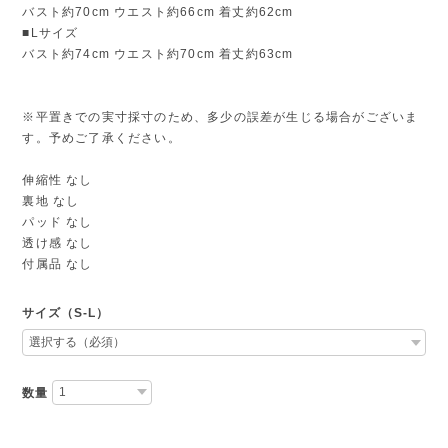
バスト約70cm ウエスト約66cm 着丈約62cm
■Lサイズ
バスト約74cm ウエスト約70cm 着丈約63cm
※平置きでの実寸採寸のため、多少の誤差が生じる場合がございま
す。予めご了承ください。
伸縮性 なし
裏地 なし
パッド なし
透け感 なし
付属品 なし
サイズ（S-L）
数量