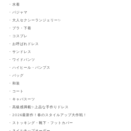
水着
パジャマ
大人セクシーランジェリー✨
ブラ・下着
コスプレ
お呼ばれドレス
サンドレス
ワイドパンツ
ハイヒール・パンプス
バッグ
和装
コート
キャバスーツ
高級感満載✨上品な手作りドレス
2026最新作！春のスタイルアップ大作戦！
ストッキング・靴下・フットカバー
ネイルチップオーダー