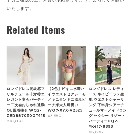
十分ご確認の上、お買い求め頂ますよう、よろしくお願い
いたします。
Related Items
ロングドレス高級感フ
【2色】ビキニ水着ハ
ロングドレス レディ
リルチュール非対称エ
イウエストセクシーモ
ース ネイビーラメ生
レガント宴会パーティ
ノキニタンキニ温泉ビ
地 ウエストシャーリ
ー二次会おしゃれ通勤
ーチ海大人可愛い
ング 下半身シアーチ
OL風着痩せ WQ2-
WQ7-XYX-V2525
ュールマーメイドロン
ZED887030GT415
グ セクシー リゾート
¥3,580
パーティーDQ2-
¥10,680
YK417-8393
¥8,888