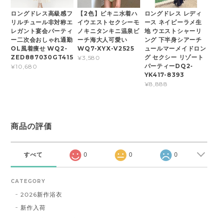
ロングドレス高級感フ
【2色】ビキニ水着ハ
ロングドレス レディ
リルチュール非対称エ
イウエストセクシーモ
ース ネイビーラメ生
レガント宴会パーティ
ノキニタンキニ温泉ビ
地 ウエストシャーリ
ー二次会おしゃれ通勤
ーチ海大人可愛い
ング 下半身シアーチ
OL風着痩せ WQ2-
WQ7-XYX-V2525
ュールマーメイドロン
ZED887030GT415
グ セクシー リゾート
¥3,580
パーティーDQ2-
¥10,680
YK417-8393
¥8,888
商品の評価
すべて
0
0
0
CATEGORY
2026新作浴衣
新作入荷