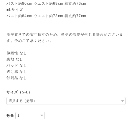
バスト約80cm ウエスト約69cm 着丈約76cm
■Lサイズ
バスト約84cm ウエスト約73cm 着丈約77cm
※平置きでの実寸採寸のため、多少の誤差が生じる場合がございま
す。予めご了承ください。
伸縮性 なし
裏地 なし
パッド なし
透け感 なし
付属品 なし
サイズ（S-L）
数量