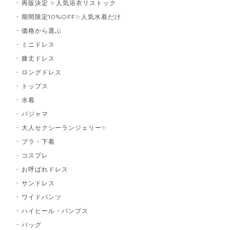
再販決定 ✨人気浴衣リストック
期間限定10%OFF✨人気水着だけ
価格から選ぶ
ミニドレス
膝丈ドレス
ロングドレス
トップス
水着
パジャマ
大人セクシーランジェリー✨
ブラ・下着
コスプレ
お呼ばれドレス
サンドレス
ワイドパンツ
ハイヒール・パンプス
バッグ