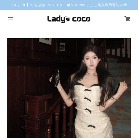
【AQL9U】👈全店舗8％OFFクーポン￥7980以上ご購入利用可能<<💌