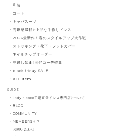
和装
コート
キャバスーツ
高級感満載✨上品な手作りドレス
2026最新作！春のスタイルアップ大作戦！
ストッキング・靴下・フットカバー
ネイルチップオーダー
見逃し禁止‼同伴コーデ特集
black friday SALE
ALL Item
GUIDE
Lady's coco工場直営ドレス専門店について
BLOG
COMMUNITY
MEMBERSHIP
お問い合わせ