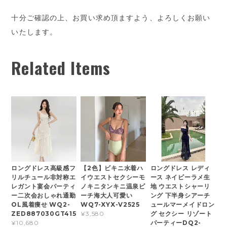
十分ご確認の上、お買い求め頂ますよう、よろしくお願い
いたします。
Related Items
ロングドレス高級感フ
【2色】ビキニ水着ハ
ロングドレス レディ
リルチュール非対称エ
イウエストセクシーモ
ース ネイビーラメ生
レガント宴会パーティ
ノキニタンキニ温泉ビ
地 ウエストシャーリ
ー二次会おしゃれ通勤
ーチ海大人可愛い
ング 下半身シアーチ
OL風着痩せ WQ2-
WQ7-XYX-V2525
ュールマーメイドロン
ZED887030GT415
グ セクシー リゾート
¥3,580
パーティーDQ2-
¥10,680