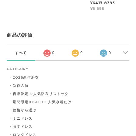
YK417-8393
¥8,888
商品の評価
すべて
0
0
0
CATEGORY
2026新作浴衣
新作入荷
再販決定 ✨人気浴衣リストック
期間限定10%OFF✨人気水着だけ
価格から選ぶ
ミニドレス
膝丈ドレス
ロングドレス