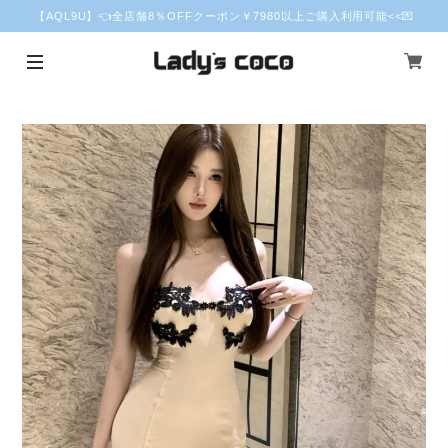
【AQL9U】👈全店舗8％OFFクーポン￥7980以上ご購入利用可能<<💌