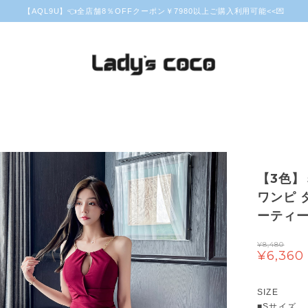
【AQL9U】👈全店舗8％OFFクーポン￥7980以上ご購入利用可能<<💌
【3色】
ワンピ 
ーティー 
¥8,480
¥6,360
SIZE
■Sサイズ