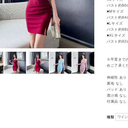
バスト約80
■Mサイズ
バスト約84
■Lサイズ
バスト約88
■XLサイズ
バスト約92
※平置きで
めご了承く
伸縮性 あり
裏地 なし
パッド あり
透け感 なし
付属品 なし
種類