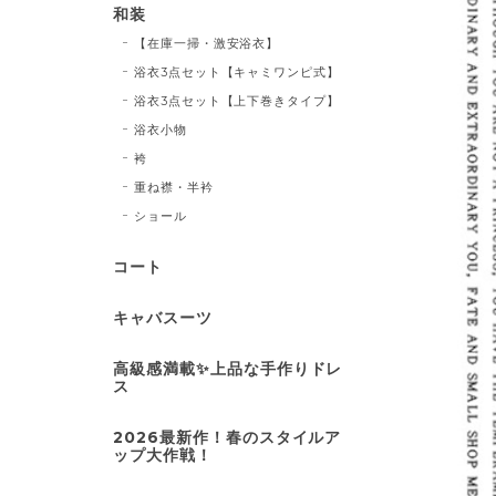
和装
【在庫一掃・激安浴衣】
浴衣3点セット【キャミワンピ式】
浴衣3点セット【上下巻きタイプ】
浴衣小物
袴
重ね襟・半衿
ショール
コート
キャバスーツ
高級感満載✨上品な手作りドレ
ス
2026最新作！春のスタイルア
ップ大作戦！