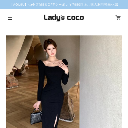
【AQL9U】👈全店舗8％OFFクーポン￥7980以上ご購入利用可能<<💌