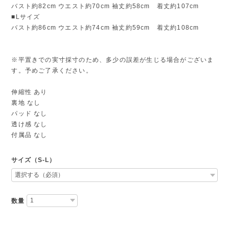
バスト約82cm ウエスト約70cm 袖丈約58cm 着丈約107cm
■Lサイズ
バスト約86cm ウエスト約74cm 袖丈約59cm 着丈約108cm
※平置きでの実寸採寸のため、多少の誤差が生じる場合がございま
す。予めご了承ください。
伸縮性 あり
裏地 なし
パッド なし
透け感 なし
付属品 なし
サイズ（S-L）
数量