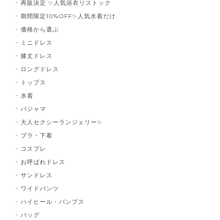
再販決定 ✨人気浴衣リストック
期間限定10%OFF✨人気水着だけ
価格から選ぶ
ミニドレス
膝丈ドレス
ロングドレス
トップス
水着
パジャマ
大人セクシーランジェリー✨
ブラ・下着
コスプレ
お呼ばれドレス
サンドレス
ワイドパンツ
ハイヒール・パンプス
バッグ