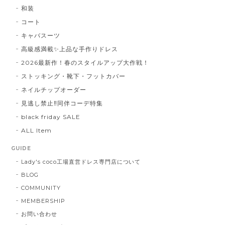
和装
コート
キャバスーツ
高級感満載✨上品な手作りドレス
2026最新作！春のスタイルアップ大作戦！
ストッキング・靴下・フットカバー
ネイルチップオーダー
見逃し禁止‼同伴コーデ特集
black friday SALE
ALL Item
GUIDE
Lady's coco工場直営ドレス専門店について
BLOG
COMMUNITY
MEMBERSHIP
お問い合わせ