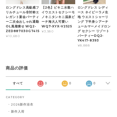
ロングドレス高級感フ
【2色】ビキニ水着ハ
ロングドレス レディ
リルチュール非対称エ
イウエストセクシーモ
ース ネイビーラメ生
レガント宴会パーティ
ノキニタンキニ温泉ビ
地 ウエストシャーリ
ー二次会おしゃれ通勤
ーチ海大人可愛い
ング 下半身シアーチ
OL風着痩せ WQ2-
WQ7-XYX-V2525
ュールマーメイドロン
ZED887030GT415
グ セクシー リゾート
¥3,580
パーティーDQ2-
¥10,680
YK417-8393
¥8,888
商品の評価
すべて
0
0
0
CATEGORY
2026新作浴衣
新作入荷