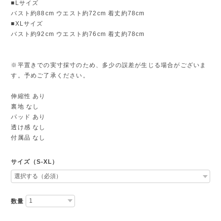
■Lサイズ
バスト約88cm ウエスト約72cm 着丈約78cm
■XLサイズ
バスト約92cm ウエスト約76cm 着丈約78cm
※平置きでの実寸採寸のため、多少の誤差が生じる場合がございま
す。予めご了承ください。
伸縮性 あり
裏地 なし
パッド あり
透け感 なし
付属品 なし
サイズ（S-XL）
数量