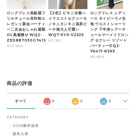
ロングドレス高級感フ
【2色】ビキニ水着ハ
ロングドレス レディ
リルチュール非対称エ
イウエストセクシーモ
ース ネイビーラメ生
レガント宴会パーティ
ノキニタンキニ温泉ビ
地 ウエストシャーリ
ー二次会おしゃれ通勤
ーチ海大人可愛い
ング 下半身シアーチ
OL風着痩せ WQ2-
WQ7-XYX-V2525
ュールマーメイドロン
ZED887030GT415
グ セクシー リゾート
¥3,580
パーティーDQ2-
¥10,680
YK417-8393
¥8,888
商品の評価
すべて
0
0
0
CATEGORY
2026新作浴衣
新作入荷