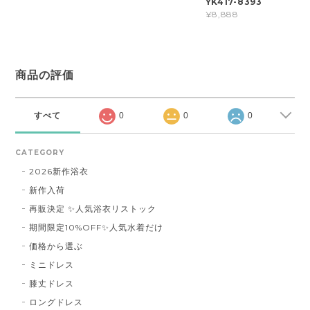
YK417-8393
¥8,888
商品の評価
すべて
0
0
0
CATEGORY
2026新作浴衣
新作入荷
再販決定 ✨人気浴衣リストック
期間限定10%OFF✨人気水着だけ
価格から選ぶ
ミニドレス
膝丈ドレス
ロングドレス