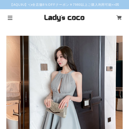
【AQL9U】👈全店舗8％OFFクーポン￥7980以上ご購入利用可能<<💌