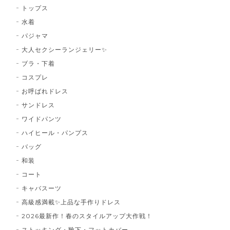
トップス
水着
パジャマ
大人セクシーランジェリー✨
ブラ・下着
コスプレ
お呼ばれドレス
サンドレス
ワイドパンツ
ハイヒール・パンプス
バッグ
和装
コート
キャバスーツ
高級感満載✨上品な手作りドレス
2026最新作！春のスタイルアップ大作戦！
ストッキング・靴下・フットカバー