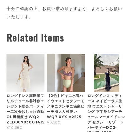
十分ご確認の上、お買い求め頂ますよう、よろしくお願い
いたします。
Related Items
ロングドレス高級感フ
【2色】ビキニ水着ハ
ロングドレス レディ
リルチュール非対称エ
イウエストセクシーモ
ース ネイビーラメ生
レガント宴会パーティ
ノキニタンキニ温泉ビ
地 ウエストシャーリ
ー二次会おしゃれ通勤
ーチ海大人可愛い
ング 下半身シアーチ
OL風着痩せ WQ2-
WQ7-XYX-V2525
ュールマーメイドロン
ZED887030GT415
グ セクシー リゾート
¥3,580
パーティーDQ2-
¥10,680