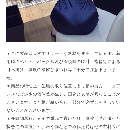
▼この製品は大変デリケートな素材を使用しています。着
用時のベルト、バックル及び着脱時の時計・指輪等による
引っ掛け、強度の摩擦ひきつれ等に十分ご注意下さいま
せ。
▼商品の特性上、生地の取り位置により柄の出方・ニュア
ンスなど多少の個体差が生じ、画像と表情が異なることが
ございます。また柄が縫い合わせ部分で必ずしも合ってい
ないことがございます。
▼長時間濡れたままで重ねて置いたり、摩擦（特に湿った
状態での摩擦）や、汗や雨などでぬれた時は他の衣料等に