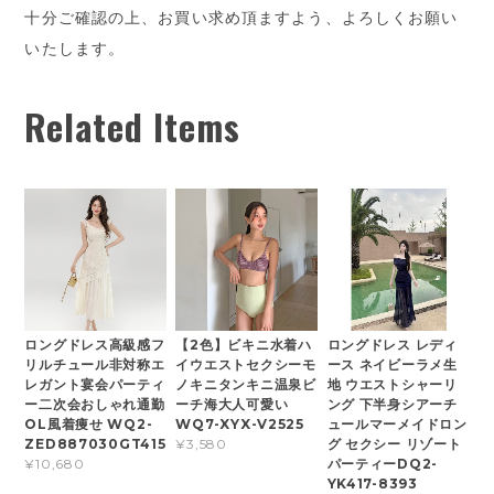
十分ご確認の上、お買い求め頂ますよう、よろしくお願い
いたします。
Related Items
ロングドレス高級感フ
【2色】ビキニ水着ハ
ロングドレス レディ
リルチュール非対称エ
イウエストセクシーモ
ース ネイビーラメ生
レガント宴会パーティ
ノキニタンキニ温泉ビ
地 ウエストシャーリ
ー二次会おしゃれ通勤
ーチ海大人可愛い
ング 下半身シアーチ
OL風着痩せ WQ2-
WQ7-XYX-V2525
ュールマーメイドロン
ZED887030GT415
グ セクシー リゾート
¥3,580
パーティーDQ2-
¥10,680
YK417-8393