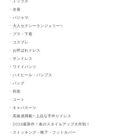
トップス
水着
パジャマ
大人セクシーランジェリー✨
ブラ・下着
コスプレ
お呼ばれドレス
サンドレス
ワイドパンツ
ハイヒール・パンプス
バッグ
和装
コート
キャバスーツ
高級感満載✨上品な手作りドレス
2026最新作！春のスタイルアップ大作戦！
ストッキング・靴下・フットカバー