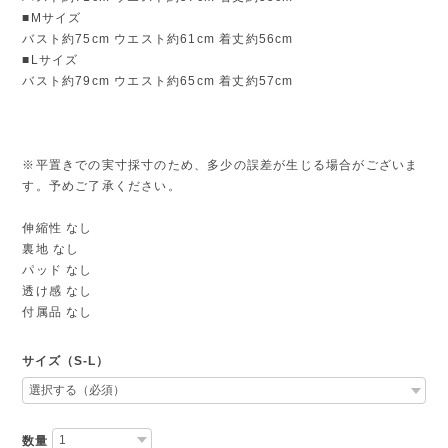
■Mサイズ
バスト約75cm ウエスト約61cm 着丈約56cm
■Lサイズ
バスト約79cm ウエスト約65cm 着丈約57cm
※平置きでの実寸採寸のため、多少の誤差が生じる場合がございま
す。予めご了承ください。
伸縮性 なし
裏地 なし
パッド なし
透け感 なし
付属品 なし
サイズ（S-L）
数量