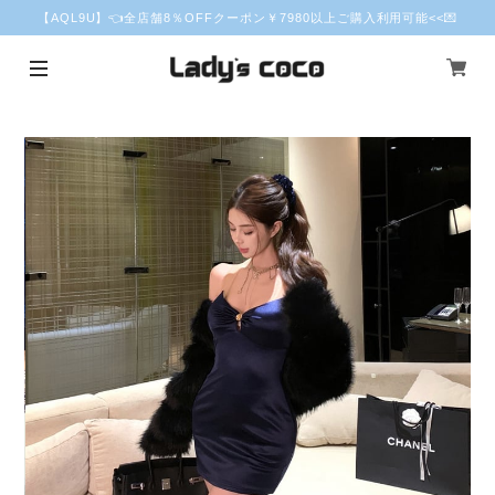
【AQL9U】👈全店舗8％OFFクーポン￥7980以上ご購入利用可能<<💌