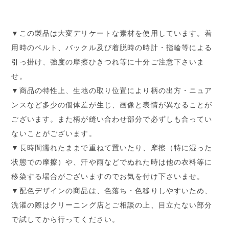
▼この製品は大変デリケートな素材を使用しています。着
用時のベルト、バックル及び着脱時の時計・指輪等による
引っ掛け、強度の摩擦ひきつれ等に十分ご注意下さいま
せ。
▼商品の特性上、生地の取り位置により柄の出方・ニュア
ンスなど多少の個体差が生じ、画像と表情が異なることが
ございます。また柄が縫い合わせ部分で必ずしも合ってい
ないことがございます。
▼長時間濡れたままで重ねて置いたり、摩擦（特に湿った
状態での摩擦）や、汗や雨などでぬれた時は他の衣料等に
移染する場合がございますのでお気を付け下さいませ。
▼配色デザインの商品は、色落ち・色移りしやすいため、
洗濯の際はクリーニング店とご相談の上、目立たない部分
で試してから行ってください。