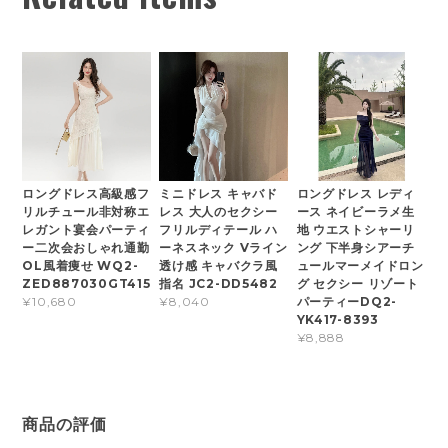
ロングドレス高級感フ
ミニドレス キャバド
ロングドレス レディ
リルチュール非対称エ
レス 大人のセクシー
ース ネイビーラメ生
レガント宴会パーティ
フリルディテール ハ
地 ウエストシャーリ
ー二次会おしゃれ通勤
ーネスネック Vライン
ング 下半身シアーチ
OL風着痩せ WQ2-
透け感 キャバクラ風
ュールマーメイドロン
ZED887030GT415
指名 JC2-DD5482
グ セクシー リゾート
パーティーDQ2-
¥10,680
¥8,040
YK417-8393
¥8,888
商品の評価