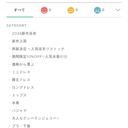
すべて
0
0
0
CATEGORY
2026新作浴衣
新作入荷
再販決定 ✨人気浴衣リストック
期間限定10%OFF✨人気水着だけ
価格から選ぶ
ミニドレス
膝丈ドレス
ロングドレス
トップス
水着
パジャマ
大人セクシーランジェリー✨
ブラ・下着