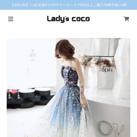
【AQL9U】👈全店舗8％OFFクーポン￥7980以上ご購入利用可能<<💌