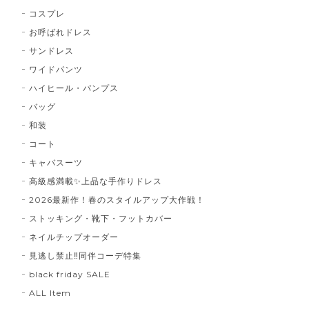
コスプレ
お呼ばれドレス
サンドレス
ワイドパンツ
ハイヒール・パンプス
バッグ
和装
コート
キャバスーツ
高級感満載✨上品な手作りドレス
2026最新作！春のスタイルアップ大作戦！
ストッキング・靴下・フットカバー
ネイルチップオーダー
見逃し禁止‼同伴コーデ特集
black friday SALE
ALL Item