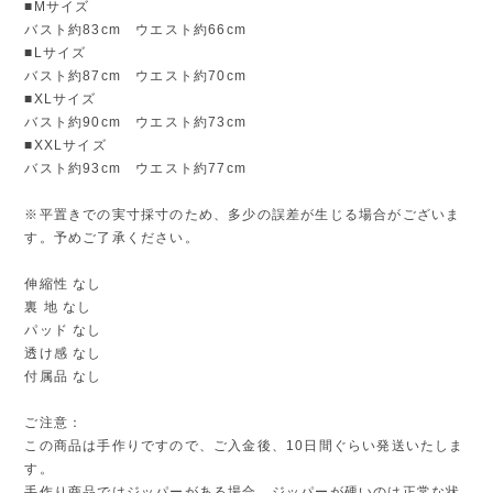
■Mサイズ
バスト約83cm ウエスト約66cm
■Lサイズ
バスト約87cm ウエスト約70cm
■XLサイズ
バスト約90cm ウエスト約73cm
■XXLサイズ
バスト約93cm ウエスト約77cm
※平置きでの実寸採寸のため、多少の誤差が生じる場合がございま
す。予めご了承ください。
伸縮性 なし
裏 地 なし
パッド なし
透け感 なし
付属品 なし
ご注意：
この商品は手作りですので、ご入金後、10日間ぐらい発送いたしま
す。
手作り商品ではジッパーがある場合、ジッパーが硬いのは正常な状