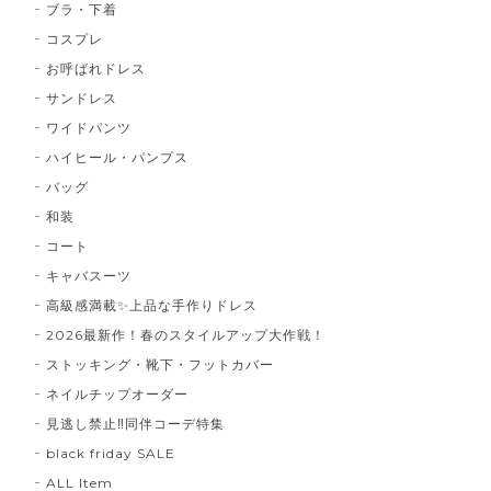
ブラ・下着
コスプレ
お呼ばれドレス
サンドレス
ワイドパンツ
ハイヒール・パンプス
バッグ
和装
コート
キャバスーツ
高級感満載✨上品な手作りドレス
2026最新作！春のスタイルアップ大作戦！
ストッキング・靴下・フットカバー
ネイルチップオーダー
見逃し禁止‼同伴コーデ特集
black friday SALE
ALL Item