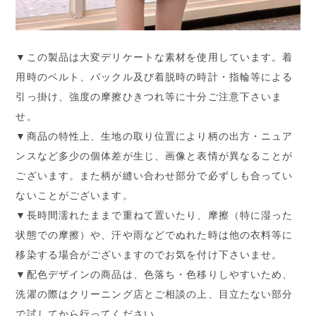
▼この製品は大変デリケートな素材を使用しています。着
用時のベルト、バックル及び着脱時の時計・指輪等による
引っ掛け、強度の摩擦ひきつれ等に十分ご注意下さいま
せ。
▼商品の特性上、生地の取り位置により柄の出方・ニュア
ンスなど多少の個体差が生じ、画像と表情が異なることが
ございます。また柄が縫い合わせ部分で必ずしも合ってい
ないことがございます。
▼長時間濡れたままで重ねて置いたり、摩擦（特に湿った
状態での摩擦）や、汗や雨などでぬれた時は他の衣料等に
移染する場合がございますのでお気を付け下さいませ。
▼配色デザインの商品は、色落ち・色移りしやすいため、
洗濯の際はクリーニング店とご相談の上、目立たない部分
で試してから行ってください。