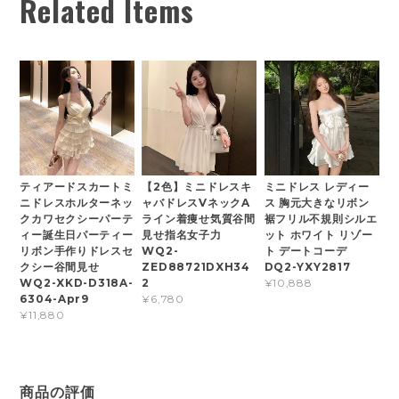
Related Items
ティアードスカートミ
【2色】ミニドレスキ
ミニドレス レディー
ニドレスホルターネッ
ャバドレスVネックA
ス 胸元大きなリボン
クカワセクシーパーテ
ライン着痩せ気質谷間
裾フリル不規則シルエ
ィー誕生日パーティー
見せ指名女子力
ット ホワイト リゾー
リボン手作りドレスセ
WQ2-
ト デートコーデ
クシー谷間見せ
ZED88721DXH34
DQ2-YXY2817
WQ2-XKD-D318A-
2
¥10,888
6304-Apr9
¥6,780
¥11,880
商品の評価