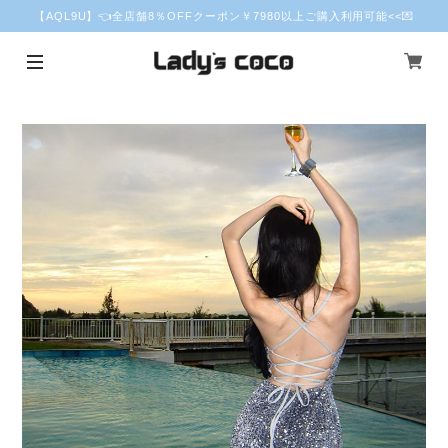
【AQL9U】👈全店舗8％OFFクーポン￥7980以上ご購入利用可能<<💌