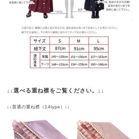
↓↓選べる重ね襟をご覧ください。↓↓
↓↓普通の重ね襟（14type）↓↓