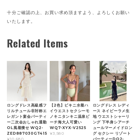
十分ご確認の上、お買い求め頂ますよう、よろしくお願い
いたします。
Related Items
ロングドレス高級感フ
【2色】ビキニ水着ハ
ロングドレス レディ
リルチュール非対称エ
イウエストセクシーモ
ース ネイビーラメ生
レガント宴会パーティ
ノキニタンキニ温泉ビ
地 ウエストシャーリ
ー二次会おしゃれ通勤
ーチ海大人可愛い
ング 下半身シアーチ
OL風着痩せ WQ2-
WQ7-XYX-V2525
ュールマーメイドロン
ZED887030GT415
グ セクシー リゾート
¥3,580
パーティーDQ2-
¥10,680