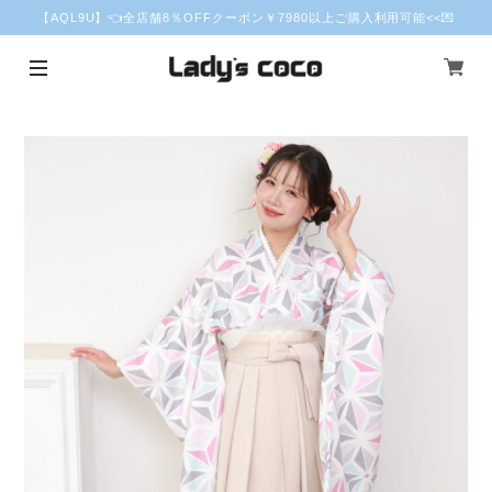
【AQL9U】👈全店舗8％OFFクーポン￥7980以上ご購入利用可能<<💌