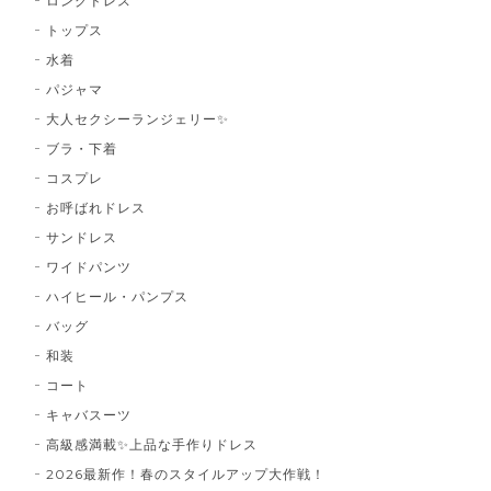
ロングドレス
トップス
水着
パジャマ
大人セクシーランジェリー✨
ブラ・下着
コスプレ
お呼ばれドレス
サンドレス
ワイドパンツ
ハイヒール・パンプス
バッグ
和装
コート
キャバスーツ
高級感満載✨上品な手作りドレス
2026最新作！春のスタイルアップ大作戦！