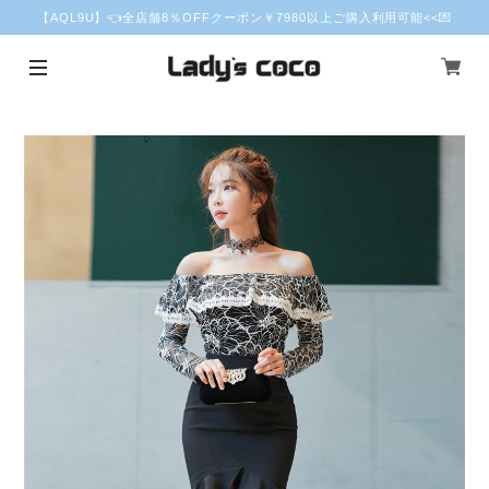
【AQL9U】👈全店舗8％OFFクーポン￥7980以上ご購入利用可能<<💌