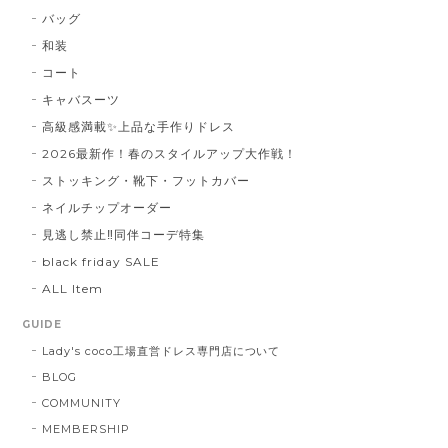
バッグ
和装
コート
キャバスーツ
高級感満載✨上品な手作りドレス
2026最新作！春のスタイルアップ大作戦！
ストッキング・靴下・フットカバー
ネイルチップオーダー
見逃し禁止‼同伴コーデ特集
black friday SALE
ALL Item
GUIDE
Lady's coco工場直営ドレス専門店について
BLOG
COMMUNITY
MEMBERSHIP