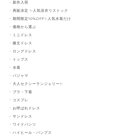
新作入荷
再販決定 ✨人気浴衣リストック
期間限定10%OFF✨人気水着だけ
価格から選ぶ
ミニドレス
膝丈ドレス
ロングドレス
トップス
水着
パジャマ
大人セクシーランジェリー✨
ブラ・下着
コスプレ
お呼ばれドレス
サンドレス
ワイドパンツ
ハイヒール・パンプス