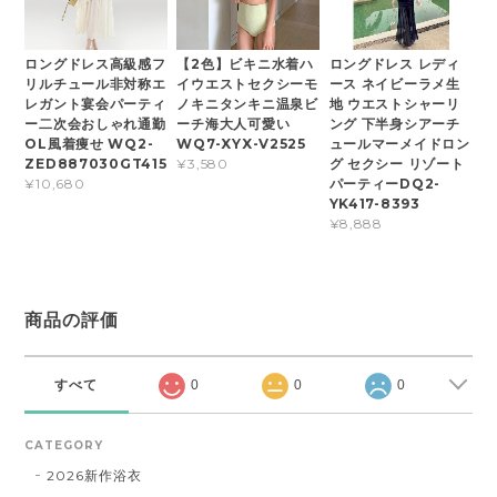
ロングドレス高級感フ
【2色】ビキニ水着ハ
ロングドレス レディ
リルチュール非対称エ
イウエストセクシーモ
ース ネイビーラメ生
レガント宴会パーティ
ノキニタンキニ温泉ビ
地 ウエストシャーリ
ー二次会おしゃれ通勤
ーチ海大人可愛い
ング 下半身シアーチ
OL風着痩せ WQ2-
WQ7-XYX-V2525
ュールマーメイドロン
ZED887030GT415
グ セクシー リゾート
¥3,580
パーティーDQ2-
¥10,680
YK417-8393
¥8,888
商品の評価
すべて
0
0
0
CATEGORY
2026新作浴衣