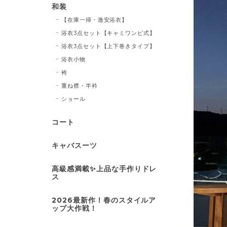
和装
【在庫一掃・激安浴衣】
浴衣3点セット【キャミワンピ式】
浴衣3点セット【上下巻きタイプ】
浴衣小物
袴
重ね襟・半衿
ショール
コート
キャバスーツ
高級感満載✨上品な手作りドレ
ス
2026最新作！春のスタイルア
ップ大作戦！