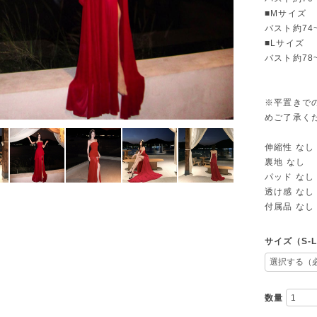
■Mサイズ
バスト約74
■Lサイズ
バスト約78
※平置きで
めご了承く
伸縮性 なし
裏地 なし
パッド なし
透け感 なし
付属品 なし
サイズ（S-
数量