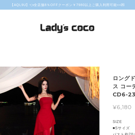
【AQL9U】👈全店舗8％OFFクーポン￥7980以上ご購入利用可能<<💌
ロングド
ス コー
CD6-2
¥6,180
SIZE
■Sサイズ
バスト約70