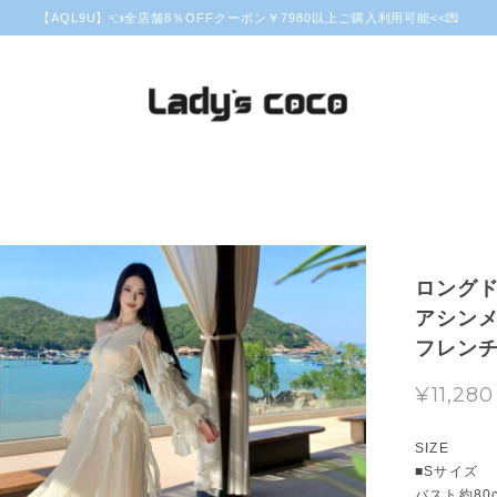
【AQL9U】👈全店舗8％OFFクーポン￥7980以上ご購入利用可能<<💌
ロングド
アシンメ
フレンチム
¥11,280
SIZE
■Sサイズ
バスト約80