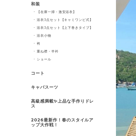
和装
【在庫一掃・激安浴衣】
浴衣3点セット【キャミワンピ式】
浴衣3点セット【上下巻きタイプ】
浴衣小物
袴
重ね襟・半衿
ショール
コート
キャバスーツ
高級感満載✨上品な手作りドレ
ス
2026最新作！春のスタイルア
ップ大作戦！