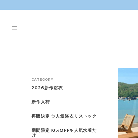
CATEGORY
2026新作浴衣
新作入荷
再販決定 ✨人気浴衣リストック
期間限定10%OFF✨人気水着だ
け