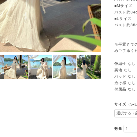
■Mサイズ
バスト約84
■Lサイズ
バスト約88
※平置きで
めご了承く
伸縮性 なし
裏地 なし
パッド なし
透け感 なし
付属品 なし
サイズ（S-
数量