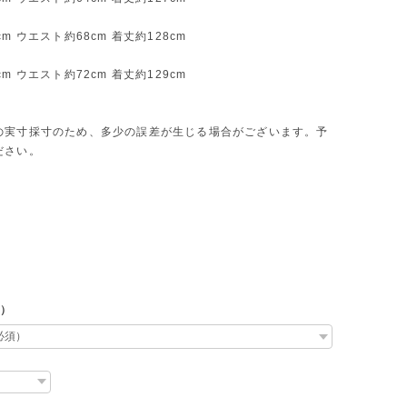
cm ウエスト約68cm 着丈約128cm
cm ウエスト約72cm 着丈約129cm
の実寸採寸のため、多少の誤差が生じる場合がございます。予
ださい。
L）