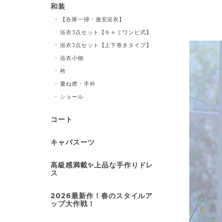
和装
【在庫一掃・激安浴衣】
浴衣3点セット【キャミワンピ式】
浴衣3点セット【上下巻きタイプ】
浴衣小物
袴
重ね襟・半衿
ショール
コート
キャバスーツ
高級感満載✨上品な手作りドレ
ス
2026最新作！春のスタイルア
ップ大作戦！