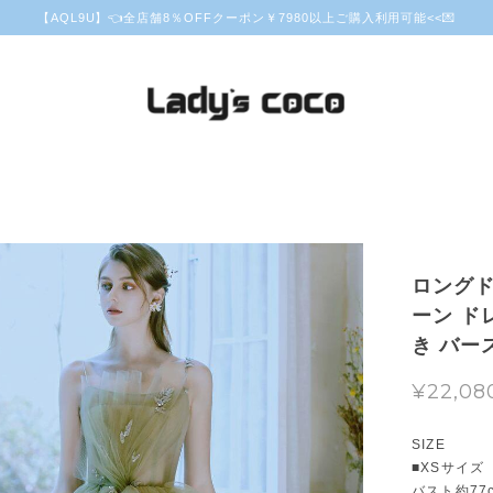
【AQL9U】👈全店舗8％OFFクーポン￥7980以上ご購入利用可能<<💌
ロングド
ーン ド
き バース
¥22,08
SIZE
■XSサイズ
バスト約77