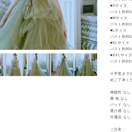
■Sサイズ
バスト約80
■Mサイズ
バスト約83
■Lサイズ
バスト約86
■XLサイズ
バスト約90
■XXLサイ
バスト約93
※平置きで
めご了承く
伸縮性 なし
裏 地 なし
パッド なし
透け感 なし
付属品 なし
ご注意：