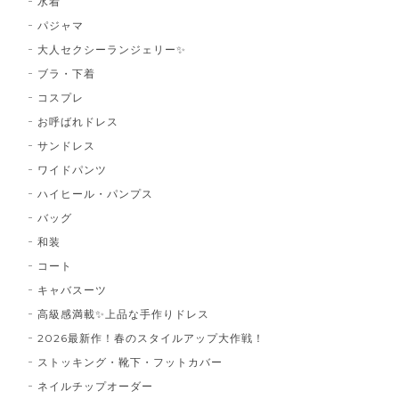
水着
パジャマ
大人セクシーランジェリー✨
ブラ・下着
コスプレ
お呼ばれドレス
サンドレス
ワイドパンツ
ハイヒール・パンプス
バッグ
和装
コート
キャバスーツ
高級感満載✨上品な手作りドレス
2026最新作！春のスタイルアップ大作戦！
ストッキング・靴下・フットカバー
ネイルチップオーダー