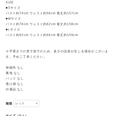
SIZE
■Sサイズ
バスト約74cm ウェスト約58cm 着丈約157cm
■Mサイズ
バスト約78cm ウェスト約62cm 着丈約158cm
■Lサイズ
バスト約82cm ウェスト約66cm 着丈約159cm
※平置きでの実寸採寸のため、多少の誤差が生じる場合がございま
す。予めご了承ください。
伸縮性 なし
裏地 なし
パッド なし
透け感 なし
付属品 なし
種類
サイズ（S-L）