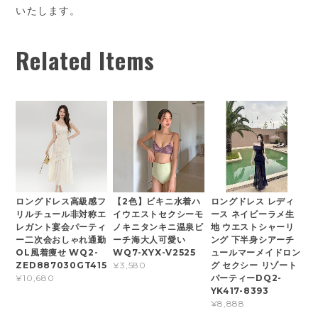
いたします。
Related Items
ロングドレス高級感フ
【2色】ビキニ水着ハ
ロングドレス レディ
リルチュール非対称エ
イウエストセクシーモ
ース ネイビーラメ生
レガント宴会パーティ
ノキニタンキニ温泉ビ
地 ウエストシャーリ
ー二次会おしゃれ通勤
ーチ海大人可愛い
ング 下半身シアーチ
OL風着痩せ WQ2-
WQ7-XYX-V2525
ュールマーメイドロン
ZED887030GT415
グ セクシー リゾート
¥3,580
パーティーDQ2-
¥10,680
YK417-8393
¥8,888