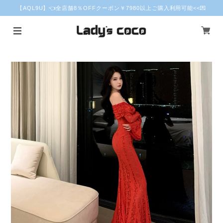
【AQL9U】👈全店舗8％OFFクーポン￥7980以上ご購入利用可能<<💌